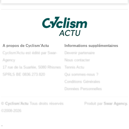
A propos de Cyclism'Actu
Informations supplémentaires
Cyclism'Actu est édité par Swar-
Devenir partenaire
Agency
Nous contacter
17 rue de la Suarlée, 5080 Rhisnes
Tennis Actu
SPRLS BE 0836.273.820
Qui sommes-nous ?
Conditions Générales
Données Personnelles
© Cyclism'Actu
Tous droits réservés
Produit par
Swar Agency
.
©2008-2026
-