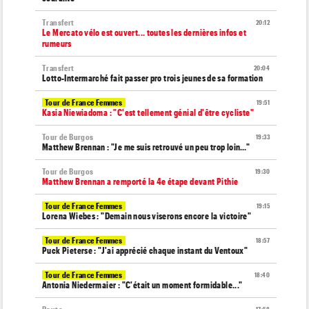
Transfert
20:12
Le Mercato vélo est ouvert... toutes les dernières infos et
rumeurs
Transfert
20:04
Lotto-Intermarché fait passer pro trois jeunes de sa formation
Tour de France Femmes
19:51
Kasia Niewiadoma : "C'est tellement génial d'être cycliste"
Tour de Burgos
19:33
Matthew Brennan : "Je me suis retrouvé un peu trop loin…"
Tour de Burgos
19:30
Matthew Brennan a remporté la 4e étape devant Pithie
Tour de France Femmes
19:15
Lorena Wiebes : "Demain nous viserons encore la victoire"
Tour de France Femmes
18:57
Puck Pieterse : "J'ai apprécié chaque instant du Ventoux"
Tour de France Femmes
18:40
Antonia Niedermaier : "C'était un moment formidable..."