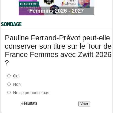
TRANSFERTS
Tour de France Femmes
Féminins 2026 - 2027
13:36
Marlen Reusser, maillot jaune : "Le Mont Ventoux, on verra"
Agenda
13:13
SONDAGE
Le Tour Femmes, Pologne, Burgos… le programme de la fin de
semaine
Pauline Ferrand-Prévot peut-elle
conserver son titre sur le Tour de
France Femmes avec Zwift 2026
?
Oui
Non
Ne se prononce pas
Résultats
-