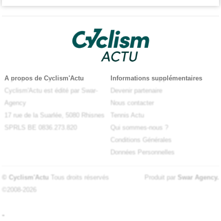
A propos de Cyclism'Actu
Informations supplémentaires
Cyclism'Actu est édité par Swar-
Devenir partenaire
Agency
Nous contacter
17 rue de la Suarlée, 5080 Rhisnes
Tennis Actu
SPRLS BE 0836.273.820
Qui sommes-nous ?
Conditions Générales
Données Personnelles
© Cyclism'Actu
Tous droits réservés
Produit par
Swar Agency
.
©2008-2026
-