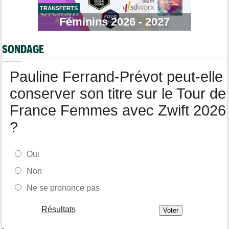
TRANSFERTS
Média
Féminins 2026 - 2027
10:33
L'abonnement à Cyclism'Actu sans pub ni pop up : 9,99€ pour 1
an
SONDAGE
Tour de France Femmes
10:19
Lilan Calmejane : "Ferrand-Prévot raconte des salades…"
Pauline Ferrand-Prévot peut-elle
conserver son titre sur le Tour de
France Femmes avec Zwift 2026
?
Oui
Non
Ne se prononce pas
Résultats
-