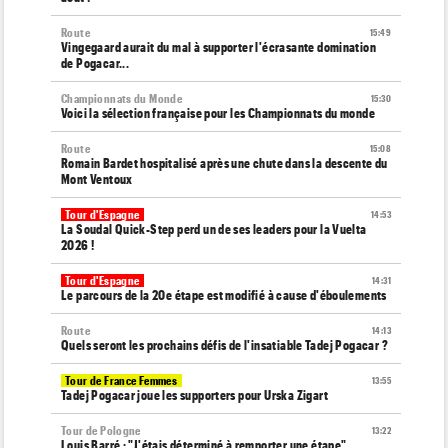
Route
15:49
Vingegaard aurait du mal à supporter l'écrasante domination
de Pogacar...
Championnats du Monde
15:30
Voici la sélection française pour les Championnats du monde
Route
15:08
Romain Bardet hospitalisé après une chute dans la descente du
Mont Ventoux
Tour d'Espagne
14:53
La Soudal Quick-Step perd un de ses leaders pour la Vuelta
2026 !
Tour d'Espagne
14:31
Le parcours de la 20e étape est modifié à cause d'éboulements
Route
14:13
Quels seront les prochains défis de l'insatiable Tadej Pogacar ?
Tour de France Femmes
13:55
Tadej Pogacar joue les supporters pour Urska Zigart
Tour de Pologne
13:22
Louis Barré : "J'étais déterminé à remporter une étape"