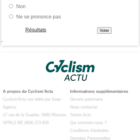
Non
Ne se prononce pas
Résultats
-
A propos de Cyclism'Actu
Informations supplémentaires
Cyclism'Actu est édité par Swar-
Devenir partenaire
Agency
Nous contacter
17 rue de la Suarlée, 5080 Rhisnes
Tennis Actu
SPRLS BE 0836.273.820
Qui sommes-nous ?
Conditions Générales
Données Personnelles