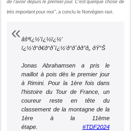
de l'avoir depuis le premier jour. C'est quelque chose de
très important pour moi"
, a conclu le Norvégien ravi.
âšªï¿½'ï¿½ï¿½'
ï¿½'ð“ð€ð“ðˆï¿½'ð“ðˆðð”ð„ ðŸ“Š
Jonas Abrahamsen a pris le
maillot à pois dès le premier jour
à Rimini. Pour la 1ère fois dans
l’histoire du Tour de France, un
coureur reste en tête du
classement de la montagne de la
1ère à la 11ème
étape.
#TDF2024