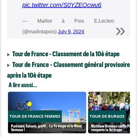
pic.twitter.com/S0YZEOcwu6
— Maillot à Pois E.Leclerc
(@maillotapois)
July 9, 2024
Tour de France - Classement de la 10è étape
Tour de France - Classement général provisoire
après la 10è étape
A lire aussi...
TOUR DE FRANCE FEMMES
TOUR DE BURGOS
Parcours, favoris, profil… La 7e étape et le Mont
Matthew Brennan coiffe Pithie s
Ventoux !
remporte la 4e étape