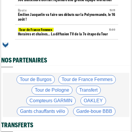
Route
15:19
Émilien Jacquelin va faire ses débuts sur la Polynormande, le 16
août !
Tour de France Femmes
15:00
Horaires et chaînes… La diffusion TV de la 7e étape du Tour
Route
14:39
Blessé, le Belge Toon Aerts, a mis un terme à sa saison 2026
NOS PARTENAIRES
Transfert
14:19
Jakobsen réagit à son transfert : "J'ai encore de la ressource"
Tour de France Femmes
13:52
Puck Pieterse : "Je vise le maillot à pois..."
Tour de Burgos
Tour de France Femmes
Tour de France Femmes
13:36
Tour de Pologne
Transfert
Marlen Reusser, maillot jaune : "Le Mont Ventoux, on verra"
Compteurs GARMIN
OAKLEY
Agenda
13:13
Le Tour Femmes, Pologne, Burgos… le programme de la fin de
Gants chauffants vélo
Garde-boue BBB
semaine
Casque ABUS
Jeu de Vélo
Média
TRANSFERTS
12:54
Cyclism’Actu recrute des rédacteurs… si cela vous intéresse,
c'est ici !