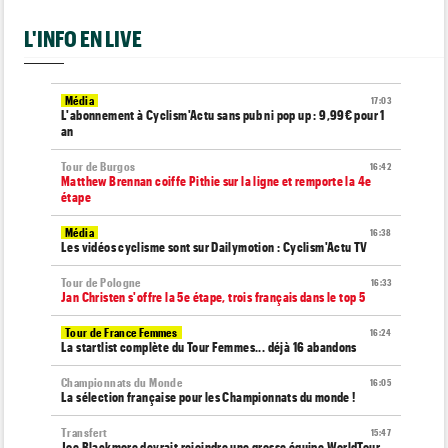
L'INFO EN LIVE
Média
17:03
L'abonnement à Cyclism'Actu sans pub ni pop up : 9,99€ pour 1
an
Tour de Burgos
16:42
Matthew Brennan coiffe Pithie sur la ligne et remporte la 4e
étape
Média
16:38
Les vidéos cyclisme sont sur Dailymotion : Cyclism'Actu TV
Tour de Pologne
16:33
Jan Christen s'offre la 5e étape, trois français dans le top 5
Tour de France Femmes
16:24
La startlist complète du Tour Femmes... déjà 16 abandons
Championnats du Monde
16:05
La sélection française pour les Championnats du monde !
Transfert
15:47
Joe Blackmore devrait rejoindre une grosse équipe WorldTour