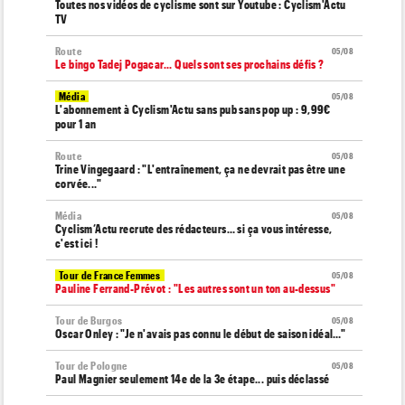
Toutes nos vidéos de cyclisme sont sur Youtube : Cyclism'Actu
TV
Route
05/08
Le bingo Tadej Pogacar... Quels sont ses prochains défis ?
Média
05/08
L'abonnement à Cyclism'Actu sans pub sans pop up : 9,99€
pour 1 an
Route
05/08
Trine Vingegaard : "L'entraînement, ça ne devrait pas être une
corvée..."
Média
05/08
Cyclism’Actu recrute des rédacteurs… si ça vous intéresse,
c'est ici !
Tour de France Femmes
05/08
Pauline Ferrand-Prévot : "Les autres sont un ton au-dessus"
Tour de Burgos
05/08
Oscar Onley : "Je n'avais pas connu le début de saison idéal…"
Tour de Pologne
05/08
Paul Magnier seulement 14e de la 3e étape... puis déclassé