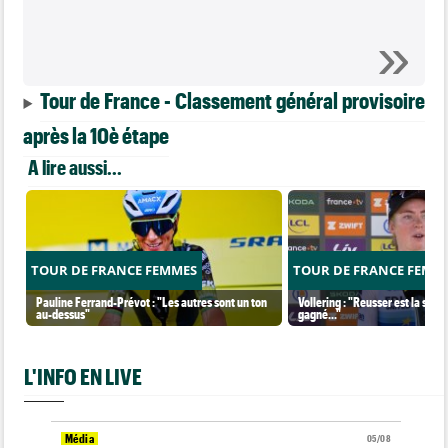
Tour de France - Classement général provisoire
après la 10è étape
A lire aussi...
TOUR DE FRANCE FEMMES
TOUR DE FRANCE FEMM
Pauline Ferrand-Prévot : "Les autres sont un ton
Vollering : "Reusser est la seul
au-dessus"
gagné..."
L'INFO EN LIVE
Média
05/08