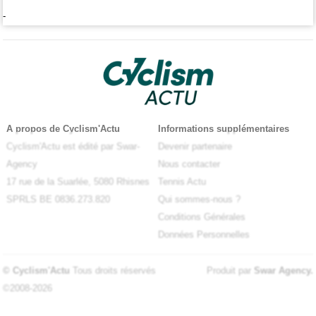
-
A propos de Cyclism'Actu
Informations supplémentaires
Cyclism'Actu est édité par Swar-
Devenir partenaire
Agency
Nous contacter
17 rue de la Suarlée, 5080 Rhisnes
Tennis Actu
SPRLS BE 0836.273.820
Qui sommes-nous ?
Conditions Générales
Données Personnelles
© Cyclism'Actu
Tous droits réservés
Produit par
Swar Agency
.
©2008-2026