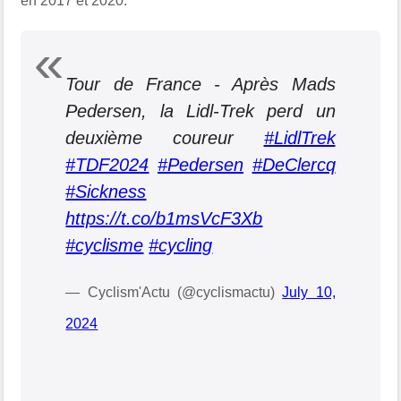
en 2017 et 2020.
Tour de France - Après Mads
Pedersen, la Lidl-Trek perd un
deuxième coureur
#LidlTrek
#TDF2024
#Pedersen
#DeClercq
#Sickness
https://t.co/b1msVcF3Xb
#cyclisme
#cycling
— Cyclism'Actu (@cyclismactu)
July 10,
2024