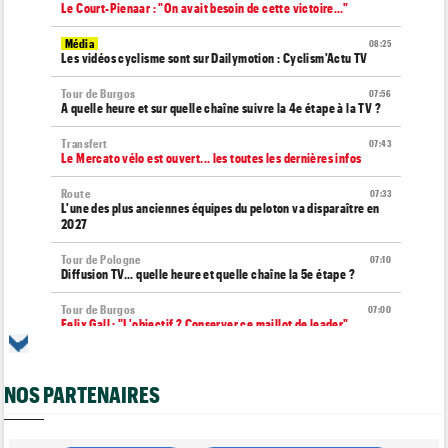
Le Court-Pienaar : "On avait besoin de cette victoire..."
Média
08:25
Les vidéos cyclisme sont sur Dailymotion : Cyclism'Actu TV
Tour de Burgos
07:56
A quelle heure et sur quelle chaîne suivre la 4e étape à la TV ?
Transfert
07:43
Le Mercato vélo est ouvert... les toutes les dernières infos
Route
07:33
L'une des plus anciennes équipes du peloton va disparaître en
2027
Tour de Pologne
07:10
Diffusion TV... quelle heure et quelle chaîne la 5e étape ?
Tour de Burgos
07:00
Felix Gall : "L'objectif ? Conserver ce maillot de leader"
Média
06/08
Nos vidéos de cyclisme sont sur Youtube : Cyclism'Actu TV
NOS PARTENAIRES
Transfert
06/08
Joe Blackmore devrait rejoindre une grosse formation
WorldTour