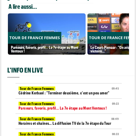
A lire aussi...
TOUR DE FRANCE FEMMES
TOUR DE FRANCE FEMM
Parcours, favoris, profil… La 7e étape au Mont
Le Court-Pienaar : "On avait be
Ventoux !
victoire..."
L'INFO EN LIVE
Tour de France Femmes
09:45
Cédrine Kerbaol : "Terminer deuxième, c'est un peu amer"
Tour de France Femmes
09:22
Parcours, favoris, profil… La 7e étape au Mont Ventoux !
Tour de France Femmes
08:49
Horaires et chaînes… La diffusion TV de la 7e étape du Tour
Tour de France Femmes
08:33