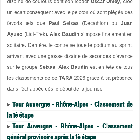
dizaine de coureurs dont son leader
Oscar Onley
, crée
un écart conséquent avec le peloton où sont piégés des
favoris tels que
Paul Seixas
(Décathlon) ou
Juan
Ayuso
(Lidl-Trek).
Alex Baudin
s'impose finalement en
solitaire. Derrière, le contre se joue le podium au sprint,
arrivant avec une grosse dizaine de secondes d'avance
sur le groupe
Seixas
.
Alex Baudin
est en tête de tous
les classements de ce
TARA
2026 grâce à sa présence
dans l'échappée dès le début de la journée.
Tour Auvergne - Rhône-Alpes - Classement de
la 1è étape
Tour Auvergne - Rhône-Alpes - Classement
général provisoire après la 1è étape