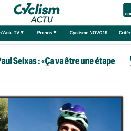
CO
►
►
m'Actu TV
Pronos
Cyclisme NOVO19
Crité
ul Seixas : «Ça va être une étape