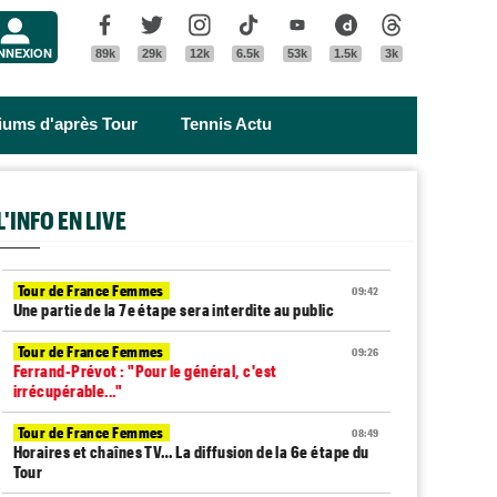
Menu
Facebook
Twitter
Instagram
Tik Tok
Youtube
Dailymotion
Threads
NNEXION
89k
29k
12k
6.5k
53k
1.5k
3k
riums d'après Tour
Tennis Actu
L'INFO EN LIVE
Tour de France Femmes
09:42
Une partie de la 7e étape sera interdite au public
Tour de France Femmes
09:26
Ferrand-Prévot : "Pour le général, c'est
irrécupérable..."
Tour de France Femmes
08:49
Horaires et chaînes TV… La diffusion de la 6e étape du
Tour