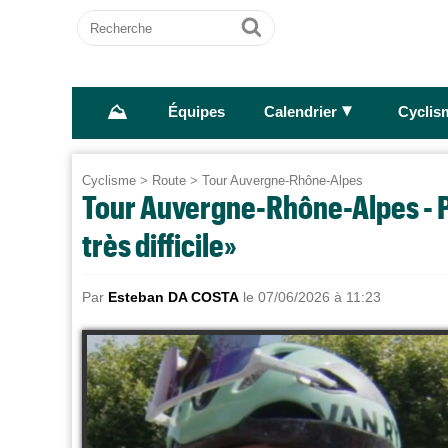
Recherche
Ok
⛰
►
Équipes
Calendrier
Cyclis
Cyclisme
>
Route
>
Tour Auvergne-Rhône-Alpes
Tour Auvergne-Rhône-Alpes - Pa
très difficile»
Par
Esteban DA COSTA
le 07/06/2026 à 11:23