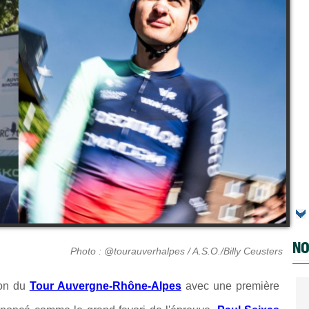
NO
Photo : @tourauverhalpes / A.S.O./Billy Ceusters
ion du
Tour Auvergne-Rhône-Alpes
avec une première