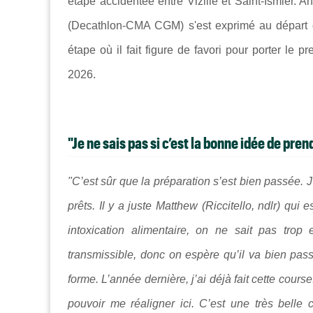
étape accidentée entre
Vizille
et
Saint-Ismier
. A
(
Decathlon-CMA CGM
) s'est exprimé au départ
étape où il fait figure de favori pour porter le 
2026.
"Je ne sais pas si c’est la bonne idée de pre
"C’est sûr que la préparation s’est bien passée. J
prêts. Il y a juste Matthew (Riccitello, ndlr) qu
intoxication alimentaire, on ne sait pas tro
transmissible, donc on espère qu’il va bien passe
forme. L’année dernière, j’ai déjà fait cette cours
pouvoir me réaligner ici. C’est une très belle