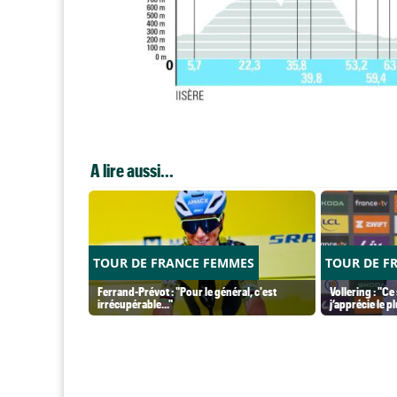
A lire aussi...
TOUR DE FRANCE FEMMES
TOUR DE F
Ferrand-Prévot : "Pour le général, c'est
Vollering : "Ce
irrécupérable..."
j’apprécie le p