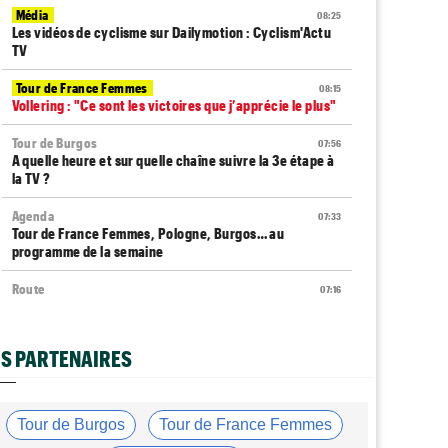
Média
08:25
Les vidéos de cyclisme sur Dailymotion : Cyclism'Actu
TV
Tour de France Femmes
08:15
Vollering : "Ce sont les victoires que j’apprécie le plus"
Tour de Burgos
07:56
A quelle heure et sur quelle chaîne suivre la 3e étape à
la TV ?
Agenda
07:33
Tour de France Femmes, Pologne, Burgos… au
programme de la semaine
Route
07:16
Quels sont les prochains défis de Tadej Pogacar ?
Tour de Pologne
07:10
S PARTENAIRES
Diffusion TV... quelle heure et sur quelle chaîne la 4e
étape ?
Média
05/08
Tour de Burgos
Tour de France Femmes
Toutes nos vidéos de cyclisme sont sur Youtube :