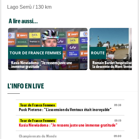
Lago Serrù
/ 130 km
A lire aussi...
TOUR DE FRANCE FEMMES
ROUTE
Kasia Niewiadoma : "Je ressens juste une
Romain Bardet hospitalisé apr
immense gratitude"
la descente du Mont Ventoux
L'INFO EN LIVE
Tour de France Femmes
09:38
Puck Pieterse : "L’ascension du Ventoux était incroyable"
Tour de France Femmes
09:19
Kasia Niewiadoma : "Je ressens juste une immense gratitude"
Championnats du Monde
09:00