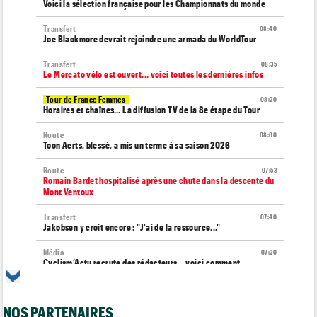
Voici la sélection française pour les Championnats du monde
Transfert
08:40
Joe Blackmore devrait rejoindre une armada du WorldTour
Transfert
08:35
Le Mercato vélo est ouvert... voici toutes les dernières infos
Tour de France Femmes
08:20
Horaires et chaînes… La diffusion TV de la 8e étape du Tour
Route
08:00
Toon Aerts, blessé, a mis un terme à sa saison 2026
Route
07:53
Romain Bardet hospitalisé après une chute dans la descente du
Mont Ventoux
Transfert
07:40
Jakobsen y croit encore : "J'ai de la ressource..."
Média
07:20
Cyclism’Actu recrute des rédacteurs… voici comment
candidater
Tour d'Espagne
07:00
NOS PARTENAIRES
Le parcours de la 20e étape modifié en raison d'éboulements