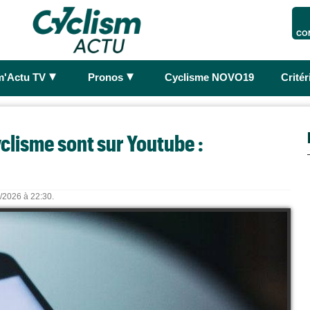
CO
►
►
m'Actu TV
Pronos
Cyclisme NOVO19
Crité
clisme sont sur Youtube :
8/2026 à 22:30.