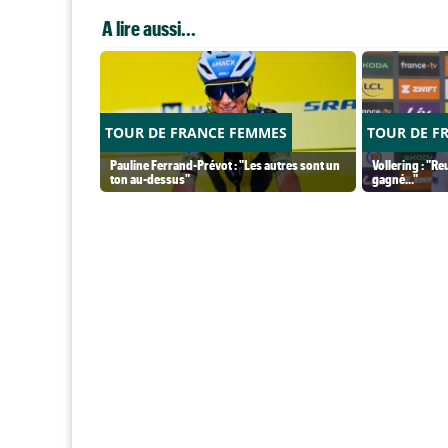
A lire aussi...
TOUR DE FRANCE FEMMES
TOUR DE F
Pauline Ferrand-Prévot : "Les autres sont un
Vollering : "Re
ton au-dessus"
gagné..."