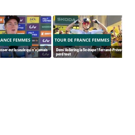
RANCE FEMMES
TOUR DE FRANCE FEMMES
usser est la seule qui n'a jamais
Demi Vollering la 5e étape ! Ferrand-Prévot
perd tout