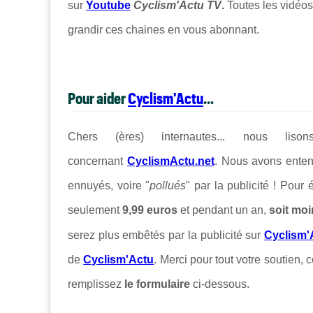
sur
Youtube
Cyclism'Actu TV
.
Toutes les vidéos
grandir ces chaines en vous abonnant.
Pour aider
Cyclism'Actu
...
Chers (ères) internautes... nous lis
concernant
CyclismActu.net
. Nous avons enten
ennuyés, voire "
pollués
" par la publicité ! Pour
seulement
9,99 euros
et pendant un an,
soit moi
serez plus embêtés par la publicité sur
Cyclism'
de
Cyclism'Actu
. Merci pour tout votre soutien, c
remplissez
le formulaire
ci-dessous.