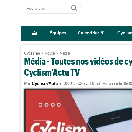
Recherche
Ok
⛰
►
Équipes
Calendrier
Cyclis
Cyclisme
>
Route
>
Média
Média - Toutes nos vidéos de cy
Cyclism'Actu TV
Par
Cyclism'Actu
le 02/01/2026 à 10:53.
Mis à jour le 05/0