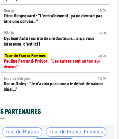
Route
05/08
Trine Vingegaard : "L'entraînement, ça ne devrait pas
être une corvée..."
Média
05/08
Cyclism’Actu recrute des rédacteurs… si ça vous
intéresse, c'est ici !
Tour de France Femmes
05/08
Pauline Ferrand-Prévot : "Les autres sont un ton au-
dessus"
Tour de Burgos
05/08
Oscar Onley : "Je n'avais pas connu le début de saison
idéal…"
Tour de Pologne
05/08
Paul Magnier seulement 14e de la 3e étape... puis
S PARTENAIRES
déclassé
Tour du Portugal
05/08
Julius Johansen remporte le prologue, doublé UAE Team
Tour de Burgos
Tour de France Femmes
Emirates