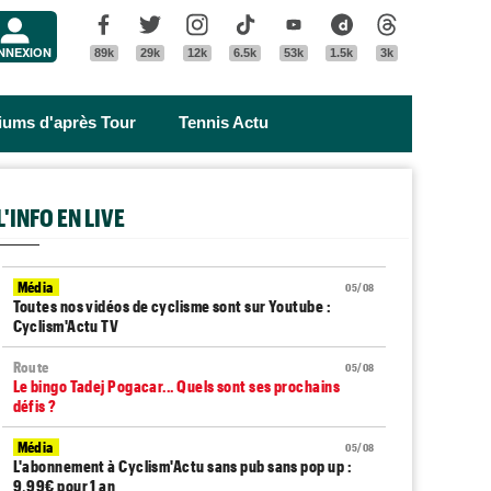
Menu
Facebook
Twitter
Instagram
Tik Tok
Youtube
Dailymotion
Threads
NNEXION
89k
29k
12k
6.5k
53k
1.5k
3k
riums d'après Tour
Tennis Actu
L'INFO EN LIVE
Média
05/08
Toutes nos vidéos de cyclisme sont sur Youtube :
Cyclism'Actu TV
Route
05/08
Le bingo Tadej Pogacar... Quels sont ses prochains
défis ?
Média
05/08
L'abonnement à Cyclism'Actu sans pub sans pop up :
9,99€ pour 1 an