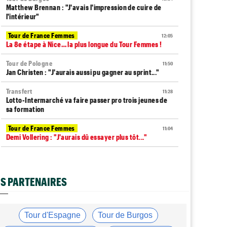
Matthew Brennan : "J'avais l'impression de cuire de
l'intérieur"
Tour de France Femmes
12:05
La 8e étape à Nice… la plus longue du Tour Femmes !
Tour de Pologne
11:50
Jan Christen : "J'aurais aussi pu gagner au sprint..."
Transfert
11:28
Lotto-Intermarché va faire passer pro trois jeunes de
sa formation
Tour de France Femmes
11:04
Demi Vollering : "J'aurais dû essayer plus tôt..."
Route
10:56
Émilien Jacquelin va faire ses grands débuts en
compétition le 16 août !
S PARTENAIRES
Tour de France Femmes
10:33
Reusser : "On s'est trop regardées... tellement
stupide"
Tour d'Espagne
Tour de Burgos