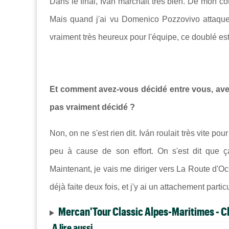
Dans le final, Iván marchait très bien. De mon cô
Mais quand j'ai vu Domenico Pozzovivo attaquer, 
vraiment très heureux pour l'équipe, ce doublé est
Et comment avez-vous décidé entre vous, avec 
pas vraiment décidé ?
Non, on ne s'est rien dit. Iván roulait très vite po
peu à cause de son effort. On s'est dit que ç
Maintenant, je vais me diriger vers
La Route d'Occ
déjà faite deux fois, et j'y ai un attachement part
Mercan'Tour Classic Alpes-Maritimes - 
A lire aussi...