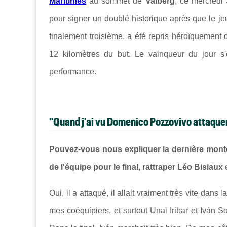
Maritimes
au sommet de
Valberg
, ce mercredi
pour signer un doublé historique après que le j
finalement troisième, a été repris héroïquement 
12 kilomètres du but. Le vainqueur du jour s'
performance.
"Quand j'ai vu Domenico Pozzovivo attaquer,
Pouvez-vous nous expliquer la dernière montée
de l'équipe pour le final, rattraper Léo Bisiau
Oui, il a attaqué, il allait vraiment très vite dans
mes coéquipiers, et surtout Unai Iribar et Iván Sos