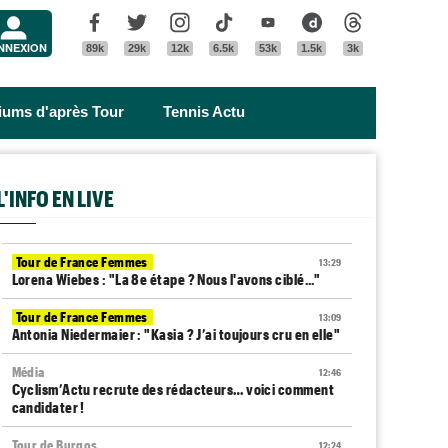
Menu
Facebook
Twitter
Instagram
Tik Tok
Youtube
Dailymotion
Threads
NNEXION
89k
29k
12k
6.5k
53k
1.5k
3k
riums d'après Tour
Tennis Actu
L'INFO EN LIVE
Tour de France Femmes
13:29
Lorena Wiebes : "La 8e étape ? Nous l'avons ciblé..."
Tour de France Femmes
13:09
Antonia Niedermaier : "Kasia ? J’ai toujours cru en elle"
Média
12:46
Cyclism’Actu recrute des rédacteurs… voici comment
candidater !
Tour de Burgos
12:24