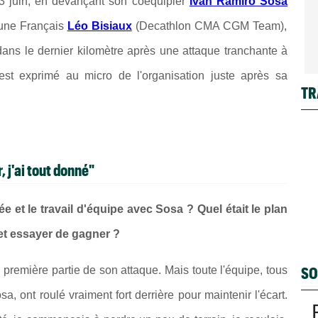
 3 juin, en devançant son coéquipier
Iván Ramiro Sosa
eune Français
Léo Bisiaux
(Decathlon CMA CGM Team),
dans le dernier kilomètre après une attaque tranchante à
est exprimé au micro de l'organisation juste après sa
TR
 j'ai tout donné"
 et le travail d'équipe avec Sosa ? Quel était le plan
x et essayer de gagner ?
SO
 la première partie de son attaque. Mais toute l'équipe, tous
a, ont roulé vraiment fort derrière pour maintenir l'écart.