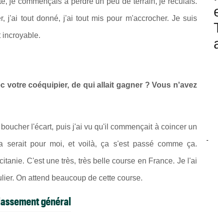
té, je commençais à perdre un peu de terrain, je reculais.
j'ai tout donné, j'ai tout mis pour m'accrocher. Je suis
 incroyable.
votre coéquipier, de qui allait gagner ? Vous n'avez
ur boucher l'écart, puis j'ai vu qu'il commençait à coincer un
-
a serait pour moi, et voilà, ça s'est passé comme ça.
itanie. C'est une très, très belle course en France. Je l'ai
iculier. On attend beaucoup de cette course.
Classement général