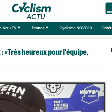
CO
►
►
m'Actu TV
Pronos
Cyclisme NOVO19
Crité
 : «Très heureux pour l'équipe,