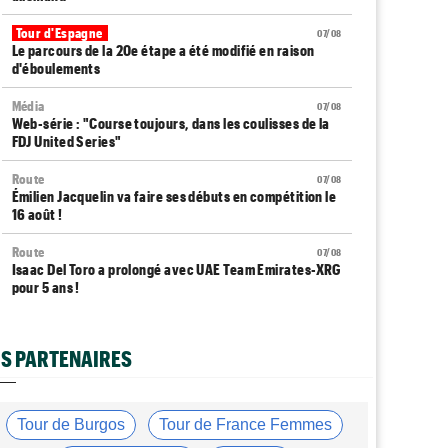
Tour d'Espagne
07/08
Le parcours de la 20e étape a été modifié en raison
d'éboulements
Média
07/08
Web-série : "Course toujours, dans les coulisses de la
FDJ United Series"
Route
07/08
Émilien Jacquelin va faire ses débuts en compétition le
16 août !
Route
07/08
Isaac Del Toro a prolongé avec UAE Team Emirates-XRG
pour 5 ans !
Route
07/08
Gesink : "Quand je suis passé pro, le dopage était
S PARTENAIRES
monnaie courante"
Transfert
07/08
Le Mercato vélo est ouvert... toutes les dernières infos
Tour de Burgos
Tour de France Femmes
et rumeurs