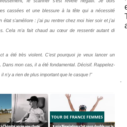
eusement, le scanner s'est révélé négatif. Je dois
s cassées et une blessure à la tête qui a nécessité
état s'améliore : j'ai pu rentrer chez moi hier soir et j'ai
. Cela m'a fait chaud au cœur de ressentir autant di
t a été très violent. C'est pourquoi je veux lancer un
. Dans mon cas, il a été fondamental. Décisif. Rappelez-
il n'y a rien de plus important que le casque !"
-
TOUR DE FRANCE FEMMES
à l'hôpital après une chute
Kasia Niewiadoma fait coup double sur la 7e