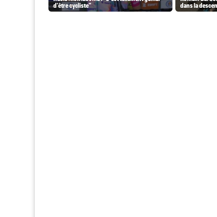
d'être cycliste"
dans la desce