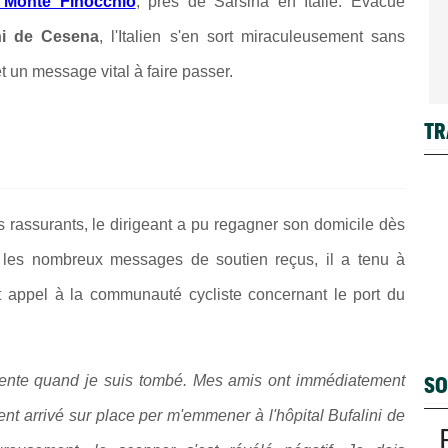
l Monte Finocchio
, près de Sarsina en Italie. Évacué
ni de Cesena
, l'Italien s'en sort miraculeusement sans
t un message vital à faire passer.
TR
rassurants, le dirigeant a pu regagner son domicile dès
 les nombreux messages de soutien reçus, il a tenu à
nt appel à la communauté cycliste concernant le port du
SO
ente quand je suis tombé. Mes amis ont immédiatement
nt arrivé sur place per m'emmener à l'hôpital Bufalini de