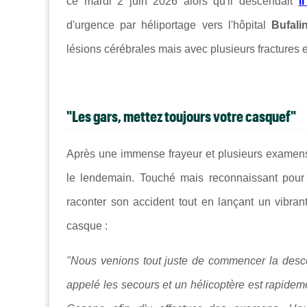
ce mardi 2 juin 2026 alors qu'il descendait
i
d'urgence par héliportage vers l'hôpital
Bufali
lésions cérébrales mais avec plusieurs fractures e
"Les gars, mettez toujours votre casquef"
Après une immense frayeur et plusieurs examens 
le lendemain. Touché mais reconnaissant pour
raconter son accident tout en lançant un vibra
casque :
"Nous venions tout juste de commencer la desc
appelé les secours et un hélicoptère est rapideme