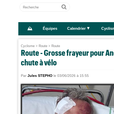
Recherche
Ok
⛰
►
Équipes
Calendrier
Cyclis
Cyclisme
>
Route
>
Route
Route - Grosse frayeur pour An
chute à vélo
Par
Jules STEPHO
le 03/06/2026 à 15:55