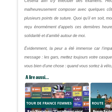
Cesena afin d'y effectuer des examens. Heur
malheureusement composer avec quelques côte
plusieurs points de suture. Quoi qu'il en soit, mon 
reçu énormément d'appels ces dernières heures
solidarité et d'amitié autour de moi.
Évidemment, la peur a été immense car l'impac
message : les gars, mettez toujours votre casque
vous bien d'une chose : quand vous sortez à vélo, 
A lire aussi...
TOUR DE FRANCE FEMMES
ROUTE
Kasia Niewiadoma : "C'est tellement génial
Romain Bardet 