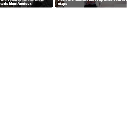
nte du Mont Ventoux
étape