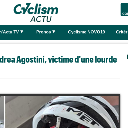
CO
►
►
m'Actu TV
Pronos
Cyclisme NOVO19
Crité
drea Agostini, victime d'une lourde