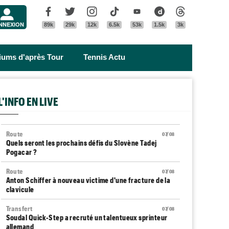
Menu
Facebook
Twitter
Instagram
Tik Tok
Youtube
Dailymotion
Threads
NNEXION
89k
29k
12k
6.5k
53k
1.5k
3k
riums d'après Tour
Tennis Actu
L'INFO EN LIVE
Route
07/08
Quels seront les prochains défis du Slovène Tadej
Pogacar ?
Route
07/08
Anton Schiffer à nouveau victime d'une fracture de la
clavicule
Transfert
07/08
Soudal Quick-Step a recruté un talentueux sprinteur
allemand