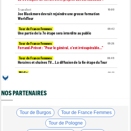
Transfert
10:00
Joe Blackmore devrait rejoindre une grosse formation
WorldTour
Tour de France Femmes
09:42
Une partie de la 7e étape sera interdite au public
Tour de France Femmes
09:26
Ferrand-Prévot : "Pour le général, c'est irrécupérable..."
Tour de France Femmes
08:49
Horaires et chaînes TV… La diffusion de la 6e étape du Tour
Média
08:25
Les vidéos de cyclisme sur Dailymotion : Cyclism'Actu TV
Tour de Burgos
07:56
NOS PARTENAIRES
A quelle heure et sur quelle chaîne suivre la 3e étape à la TV ?
Agenda
07:33
Tour de France Femmes, Pologne, Burgos… au programme de la
semaine
Tour de Burgos
Tour de France Femmes
Route
07:16
Tour de Pologne
Quels sont les prochains défis de Tadej Pogacar ?