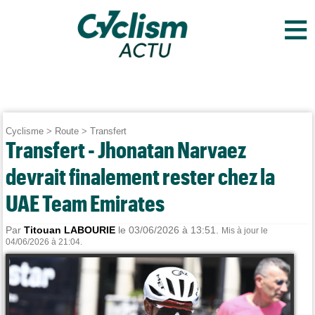
≡
Cyclisme
>
Route
>
Transfert
Transfert - Jhonatan Narvaez
devrait finalement rester chez la
UAE Team Emirates
Par
Titouan LABOURIE
le 03/06/2026 à 13:51.
Mis à jour le
04/06/2026 à 21:04.