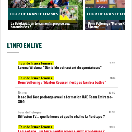
TOUR DE FRANCE FEMMES
TOUR DE FRANCE FEMM
La 6e étape… un terrain enfin propice aux
Demi Vollering : "Marlen Reusse
baroudeuses ?
à battre"
L'INFO EN LIVE
Tour de France Femmes
11:20
Lorena Wiebes : "Génial de voir autant de spectateurs"
Tour de France Femmes
11:13
Demi Vollering : "Marlen Reusser n’est pas facile à battre"
Route
10:50
Isaac Del Toro prolonge avec la formation UAE Team Emirates-
XRG
Tour de Pologne
10:36
Diffusion TV... quelle heure et quelle chaîne la 4e étape ?
Tour de France Femmes
10:18
La 6e étape… un terrain enfin propice aux baroudeuses ?