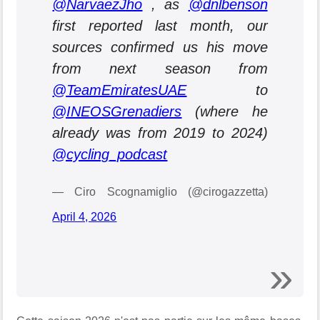
@NarvaezJho
, as
@dnlbenson
first reported last month, our
sources confirmed us his move
from next season from
@TeamEmiratesUAE
to
@INEOSGrenadiers
(where he
already was from 2019 to 2024)
@cycling_podcast
— Ciro Scognamiglio (@cirogazzetta)
April 4, 2026