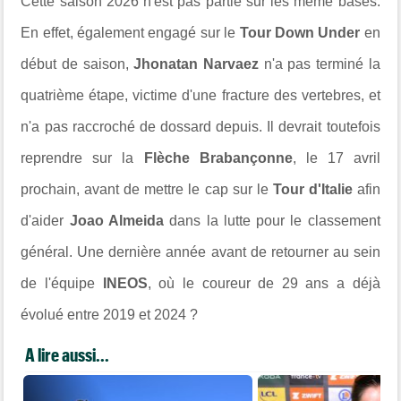
Cette saison 2026 n'est pas partie sur les même bases.
En effet, également engagé sur le
Tour Down Under
en
début de saison,
Jhonatan Narvaez
n'a pas terminé la
quatrième étape, victime d'une fracture des vertebres, et
n'a pas raccroché de dossard depuis. Il devrait toutefois
reprendre sur la
Flèche Brabançonne
, le 17 avril
prochain, avant de mettre le cap sur le
Tour d'Italie
afin
d'aider
Joao Almeida
dans la lutte pour le classement
général. Une dernière année avant de retourner au sein
de l'équipe
INEOS
, où le coureur de 29 ans a déjà
évolué entre 2019 et 2024 ?
A lire aussi...