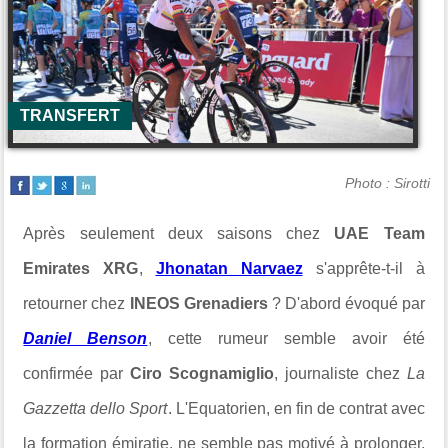
TRANSFERT
Photo : Sirotti
Après seulement deux saisons chez
UAE Team
Emirates XRG
,
Jhonatan Narvaez
s'apprête-t-il à
retourner chez
INEOS Grenadiers
? D'abord évoqué par
Daniel Benson
, cette rumeur semble avoir été
confirmée par
Ciro Scognamiglio
, journaliste chez
La
Gazzetta dello Sport
. L'Equatorien, en fin de contrat avec
la formation émiratie, ne semble pas motivé à prolonger,