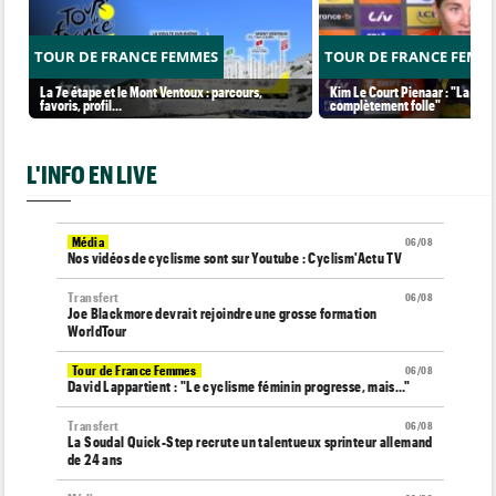
TOUR DE FRANCE FEMMES
TOUR DE FRANCE FEMM
La 7e étape et le Mont Ventoux : parcours,
Kim Le Court Pienaar : "La cour
favoris, profil…
complètement folle"
L'INFO EN LIVE
Média
06/08
Nos vidéos de cyclisme sont sur Youtube : Cyclism'Actu TV
Transfert
06/08
Joe Blackmore devrait rejoindre une grosse formation
WorldTour
Tour de France Femmes
06/08
David Lappartient : "Le cyclisme féminin progresse, mais…"
Transfert
06/08
La Soudal Quick-Step recrute un talentueux sprinteur allemand
de 24 ans