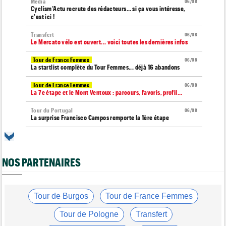
Média
06/08
Cyclism’Actu recrute des rédacteurs… si ça vous intéresse,
c'est ici !
Transfert
06/08
Le Mercato vélo est ouvert... voici toutes les dernières infos
Tour de France Femmes
06/08
La startlist complète du Tour Femmes... déjà 16 abandons
Tour de France Femmes
06/08
La 7e étape et le Mont Ventoux : parcours, favoris, profil…
Tour du Portugal
06/08
La surprise Francisco Campos remporte la 1ère étape
Tour de Pologne
06/08
Bart Lemmen : "J'attendais cette 1ère victoire depuis
longtemps"
NOS PARTENAIRES
Tour de France Femmes
06/08
Marlen Reusser : "Le Mont Ventoux... on verra"
Tour de France Femmes
Tour de Burgos
Tour de France Femmes
06/08
Kim Le Court Pienaar : "La course a été complètement folle"
Tour de Pologne
Transfert
Route
06/08