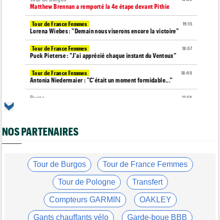
Matthew Brennan a remporté la 4e étape devant Pithie
Tour de France Femmes
19:15
Lorena Wiebes : "Demain nous viserons encore la victoire"
Tour de France Femmes
18:57
Puck Pieterse : "J'ai apprécié chaque instant du Ventoux"
Tour de France Femmes
18:40
Antonia Niedermaier : "C'était un moment formidable..."
Route
17:58
Romain Bardet à l'hôpital après une chute dans la descente du
Mont Ventoux
NOS PARTENAIRES
Tour de Pologne
17:56
Jan Christen : "J'ai dû me retenir pour ne pas attaquer trop tôt"
Tour de France Femmes
17:42
Kasia Niewiadoma fait coup double sur la 7e étape
Tour de Burgos
Tour de France Femmes
Tour de Pologne
17:28
Tour de Pologne
Transfert
Joao Almeida a abandonné après une nouvelle chute
Compteurs GARMIN
OAKLEY
Média
17:03
L'abonnement à Cyclism'Actu sans pub ni pop up : 9,99€ pour 1
Gants chauffants vélo
Garde-boue BBB
an