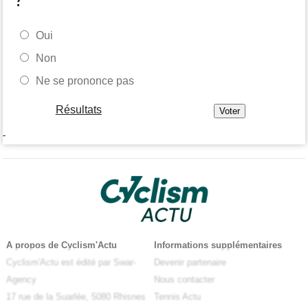
Oui
Non
Ne se prononce pas
Résultats
-
A propos de Cyclism'Actu
Informations supplémentaires
Cyclism'Actu est édité par Swar-
Devenir partenaire
Agency
Nous contacter
17 rue de la Suarlée, 5080 Rhisnes
Tennis Actu