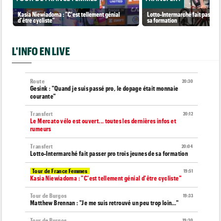
Kasia Niewiadoma : "C'est tellement génial
Lotto-Intermarché fait passer p
d'être cycliste"
sa formation
L'INFO EN LIVE
Route
20:30
Gesink : "Quand je suis passé pro, le dopage était monnaie
courante"
Transfert
20:12
Le Mercato vélo est ouvert... toutes les dernières infos et
rumeurs
Transfert
20:04
Lotto-Intermarché fait passer pro trois jeunes de sa formation
Tour de France Femmes
19:51
Kasia Niewiadoma : "C'est tellement génial d'être cycliste"
Tour de Burgos
19:33
Matthew Brennan : "Je me suis retrouvé un peu trop loin…"
Tour de Burgos
19:30