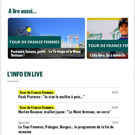
A lire aussi...
TOUR DE FRANCE FEMMES
TOUR DE FRANCE FEMM
Parcours, favoris, profil… La 7e étape et le Mont
Ventoux !
Célia Géry, 5e à domicile : "J'ai
L'INFO EN LIVE
Tour de France Femmes
13:52
Puck Pieterse : "Je vise le maillot à pois..."
Tour de France Femmes
13:36
Marlen Reusser, maillot jaune : "Le Mont Ventoux, on verra"
Agenda
13:13
Le Tour Femmes, Pologne, Burgos… le programme de la fin de
semaine