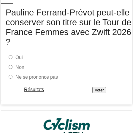
A quelle heure et sur quelle chaîne suivre la 4e étape à la TV ?
Pauline Ferrand-Prévot peut-elle
Transfert
07:43
Le Mercato vélo est ouvert... les toutes les dernières infos
conserver son titre sur le Tour de
France Femmes avec Zwift 2026
?
Oui
Non
Ne se prononce pas
Résultats
-