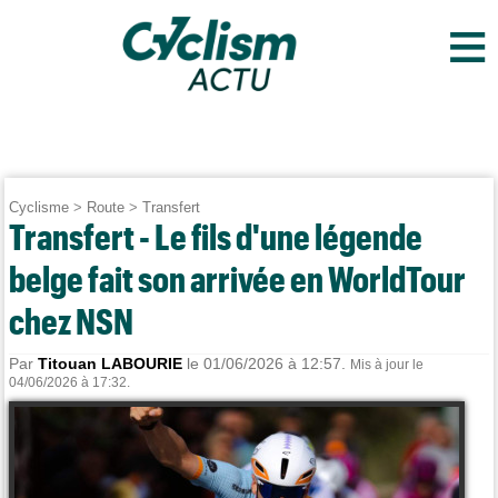
≡
Cyclisme
>
Route
>
Transfert
Transfert - Le fils d'une légende
belge fait son arrivée en WorldTour
chez NSN
Par
Titouan LABOURIE
le 01/06/2026 à 12:57.
Mis à jour le
04/06/2026 à 17:32.