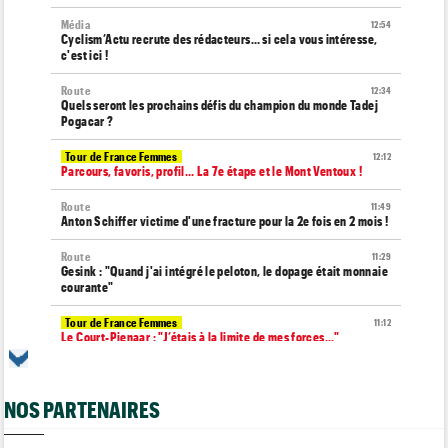
Média
12:54
Cyclism’Actu recrute des rédacteurs… si cela vous intéresse,
c'est ici !
Route
12:34
Quels seront les prochains défis du champion du monde Tadej
Pogacar ?
Tour de France Femmes
12:12
Parcours, favoris, profil… La 7e étape et le Mont Ventoux !
Route
11:49
Anton Schiffer victime d'une fracture pour la 2e fois en 2 mois !
Route
11:29
Gesink : "Quand j'ai intégré le peloton, le dopage était monnaie
courante"
Tour de France Femmes
11:12
Le Court-Pienaar : "J’étais à la limite de mes forces..."
Tour d'Espagne
10:56
Le parcours de la 20e étape modifié en raison des éboulements
NOS PARTENAIRES
Média
10:51
Web-série : "Course toujours, dans les coulisses de la FDJ