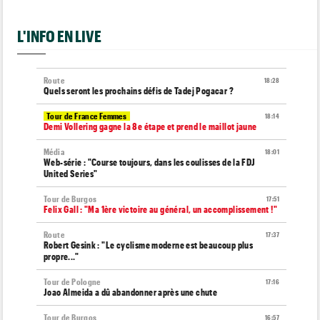
L'INFO EN LIVE
Route
18:28
Quels seront les prochains défis de Tadej Pogacar ?
Tour de France Femmes
18:14
Demi Vollering gagne la 8e étape et prend le maillot jaune
Média
18:01
Web-série : "Course toujours, dans les coulisses de la FDJ
United Series"
Tour de Burgos
17:51
Felix Gall : "Ma 1ère victoire au général, un accomplissement !"
Route
17:37
Robert Gesink : "Le cyclisme moderne est beaucoup plus
propre..."
Tour de Pologne
17:16
Joao Almeida a dû abandonner après une chute
Tour de Burgos
16:57