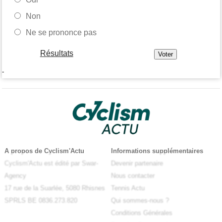
Non
Ne se prononce pas
Résultats
-
A propos de Cyclism'Actu
Informations supplémentaires
Cyclism'Actu est édité par Swar-
Devenir partenaire
Agency
Nous contacter
17 rue de la Suarlée, 5080 Rhisnes
Tennis Actu
SPRLS BE 0836.273.820
Qui sommes-nous ?
Conditions Générales