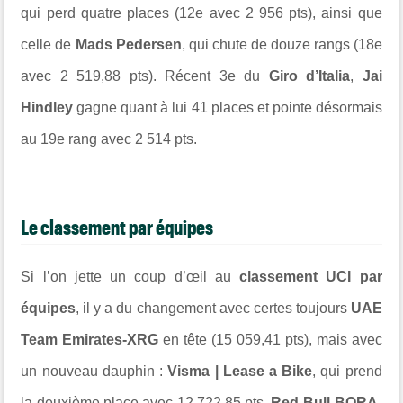
qui perd quatre places (12e avec 2 956 pts), ainsi que
celle de
Mads Pedersen
, qui chute de douze rangs (18e
avec 2 519,88 pts). Récent 3e du
Giro d’Italia
,
Jai
Hindley
gagne quant à lui 41 places et pointe désormais
au 19e rang avec 2 514 pts.
Le classement par équipes
Si l’on jette un coup d’œil au
classement UCI par
équipes
, il y a du changement avec certes toujours
UAE
Team Emirates-XRG
en tête (15 059,41 pts), mais avec
un nouveau dauphin :
Visma | Lease a Bike
, qui prend
la deuxième place avec 12 722,85 pts.
Red Bull-BORA-