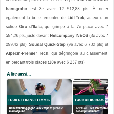
hansgrohe
est 3e avec 12 512,88 pts. À noter
également la belle remontée de
Lidl-Trek
, auteur d’un
solide
Giro d’Italia
, qui grimpe à la 7e place avec 7
594,26 pts, juste devant
Netcompany INEOS
(8e avec 7
099,42 pts),
Soudal Quick-Step
(9e avec 6 732 pts) et
Alpecin-Premier Tech
, qui dégringole au classement
en perdant trois places (10e avec 6 237 pts).
A lire aussi...
TOUR DE FRANCE FEMMES
TOUR DE BURGOS
Demi Vollering gagne la 8e étape et prend le
Felix Gall : "Ma 1ère victoire a
maillot jaune
accomplissement !"