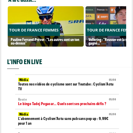
TOUR DE FRANCE FEMMES
TOUR DE FRANCE FEMM
Pauline Ferrand-Prévot : "Les autres sont un ton
Vollering : "Reusser est la seul
au-dessus"
gagné..."
L'INFO EN LIVE
Média
05/08
Toutes nos vidéos de cyclisme sont sur Youtube : Cyclism'Actu
TV
Route
05/08
Le bingo Tadej Pogacar... Quels sont ses prochains défis ?
Média
05/08
L'abonnement à Cyclism'Actu sans pub sans pop up : 9,99€
pour 1 an