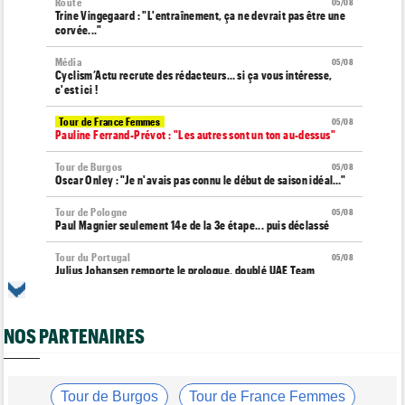
Route
05/08
Trine Vingegaard : "L'entraînement, ça ne devrait pas être une
corvée..."
Média
05/08
Cyclism’Actu recrute des rédacteurs… si ça vous intéresse,
c'est ici !
Tour de France Femmes
05/08
Pauline Ferrand-Prévot : "Les autres sont un ton au-dessus"
Tour de Burgos
05/08
Oscar Onley : "Je n'avais pas connu le début de saison idéal…"
Tour de Pologne
05/08
Paul Magnier seulement 14e de la 3e étape... puis déclassé
Tour du Portugal
05/08
Julius Johansen remporte le prologue, doublé UAE Team
Emirates
Tour de France Femmes
05/08
Marlen Reusser : "C'était différent du Mont Ventoux..."
NOS PARTENAIRES
Transfert
05/08
Joe Blackmore pourrait rejoindre une grosse formation
WorldTour
Tour de Burgos
Tour de France Femmes