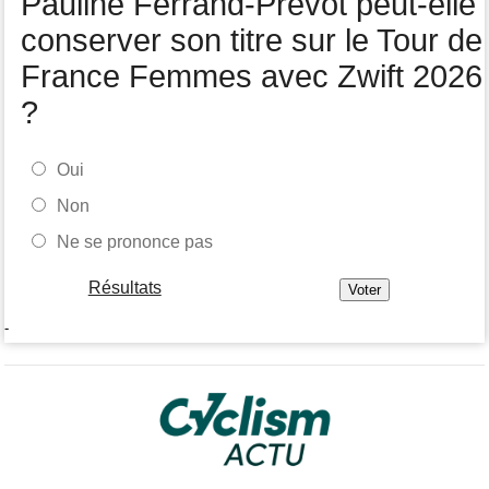
Pauline Ferrand-Prévot peut-elle
Tour de Pologne
05/08
Jamais 2 sans 3 pour Jonathan Milan, vainqueur de la 3e étape !
conserver son titre sur le Tour de
France Femmes avec Zwift 2026
?
Oui
Non
Ne se prononce pas
Résultats
-