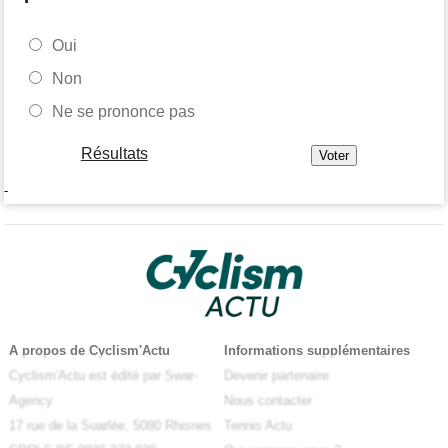
Oui
Non
Ne se prononce pas
Résultats
-
A propos de Cyclism'Actu
Informations supplémentaires
Cyclism'Actu est édité par Swar-
Devenir partenaire
Agency
Nous contacter
17 rue de la Suarlée, 5080 Rhisnes
Tennis Actu