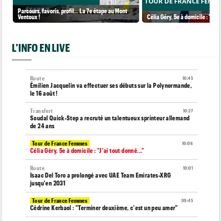
TOUR DE FRANCE FEMM
Parcours, favoris, profil… La 7e étape au Mont
Ventoux !
Célia Géry, 5e à domicile : "J'ai
L'INFO EN LIVE
Route
10:45
Émilien Jacquelin va effectuer ses débuts sur la Polynormande,
le 16 août !
Transfert
10:27
Soudal Quick-Step a recruté un talentueux sprinteur allemand
de 24 ans
Tour de France Femmes
10:06
Célia Géry, 5e à domicile : "J'ai tout donné..."
Route
10:01
Isaac Del Toro a prolongé avec UAE Team Emirates-XRG
jusqu'en 2031
Tour de France Femmes
09:45
Cédrine Kerbaol : "Terminer deuxième, c'est un peu amer"