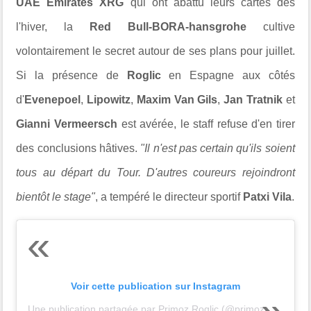
UAE Emirates XRG
qui ont abattu leurs cartes dès
l'hiver, la
Red Bull-BORA-hansgrohe
cultive
volontairement le secret autour de ses plans pour juillet.
Si la présence de
Roglic
en Espagne aux côtés
d'
Evenepoel
,
Lipowitz
,
Maxim Van Gils
,
Jan Tratnik
et
Gianni Vermeersch
est avérée, le staff refuse d'en tirer
des conclusions hâtives.
"Il n'est pas certain qu'ils soient
tous au départ du Tour. D'autres coureurs rejoindront
bientôt le stage"
, a tempéré le directeur sportif
Patxi Vila
.
Voir cette publication sur Instagram
Une publication partagée par Primoz Roglic (@primozroglic)