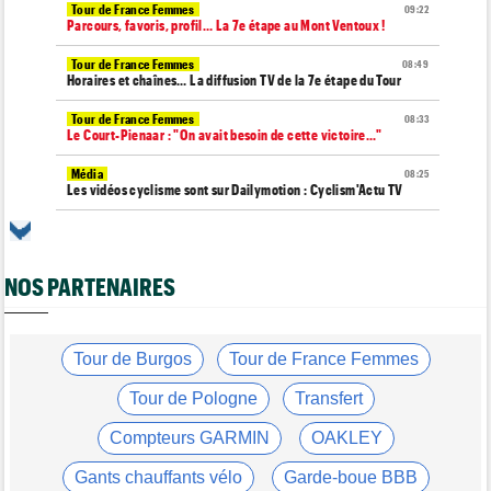
Tour de France Femmes
09:22
Parcours, favoris, profil… La 7e étape au Mont Ventoux !
Tour de France Femmes
08:49
Horaires et chaînes… La diffusion TV de la 7e étape du Tour
Tour de France Femmes
08:33
Le Court-Pienaar : "On avait besoin de cette victoire..."
Média
08:25
Les vidéos cyclisme sont sur Dailymotion : Cyclism'Actu TV
Tour de Burgos
07:56
A quelle heure et sur quelle chaîne suivre la 4e étape à la TV ?
NOS PARTENAIRES
Transfert
07:43
Le Mercato vélo est ouvert... les toutes les dernières infos
Route
07:33
L'une des plus anciennes équipes du peloton va disparaître en
Tour de Burgos
Tour de France Femmes
2027
Tour de Pologne
Transfert
Tour de Pologne
07:10
Diffusion TV... quelle heure et quelle chaîne la 5e étape ?
Compteurs GARMIN
OAKLEY
Tour de Burgos
07:00
Gants chauffants vélo
Garde-boue BBB
Felix Gall : "L'objectif ? Conserver ce maillot de leader"