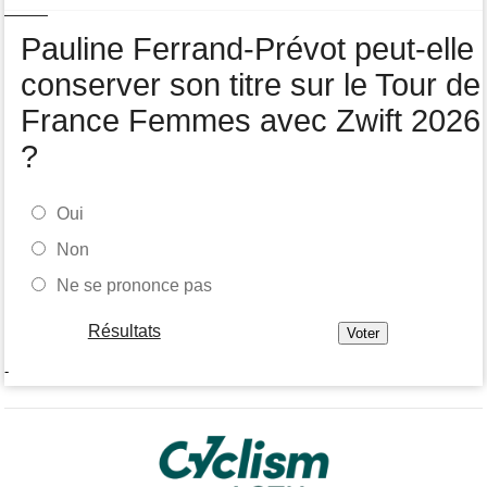
an
Pauline Ferrand-Prévot peut-elle
Média
16:38
Les vidéos cyclisme sont sur Dailymotion : Cyclism'Actu TV
conserver son titre sur le Tour de
France Femmes avec Zwift 2026
?
Oui
Non
Ne se prononce pas
Résultats
-