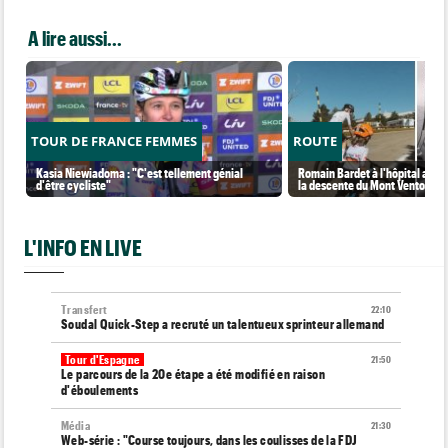
A lire aussi...
TOUR DE FRANCE FEMMES
ROUTE
Kasia Niewiadoma : "C'est tellement génial
Romain Bardet à l'hôpital aprè
d'être cycliste"
la descente du Mont Ventoux
L'INFO EN LIVE
Transfert
22:10
Soudal Quick-Step a recruté un talentueux sprinteur allemand
Tour d'Espagne
21:50
Le parcours de la 20e étape a été modifié en raison
d'éboulements
Média
21:30
Web-série : "Course toujours, dans les coulisses de la FDJ