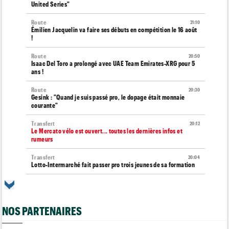
United Series"
Route
21:10
Émilien Jacquelin va faire ses débuts en compétition le 16 août
!
Route
20:50
Isaac Del Toro a prolongé avec UAE Team Emirates-XRG pour 5
ans !
Route
20:30
Gesink : "Quand je suis passé pro, le dopage était monnaie
courante"
Transfert
20:12
Le Mercato vélo est ouvert... toutes les dernières infos et
rumeurs
Transfert
20:04
Lotto-Intermarché fait passer pro trois jeunes de sa formation
Tour de France Femmes
19:51
Kasia Niewiadoma : "C'est tellement génial d'être cycliste"
NOS PARTENAIRES
Tour de Burgos
19:33
Matthew Brennan : "Je me suis retrouvé un peu trop loin…"