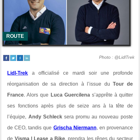
ROUTE
Photo : @LidlTrek
Lidl-Trek
a officialisé ce mardi soir une profonde
réorganisation de sa direction à l’issue du
Tour de
France
. Alors que
Luca Guercilena
s’apprête à quitter
ses fonctions après plus de seize ans à la tête de
l’équipe,
Andy Schleck
sera promu au nouveau poste
de CEO, tandis que
Grischa Niermann
, en provenance
de
Visma | Lease a Bike
, prendra les rênes du secteur