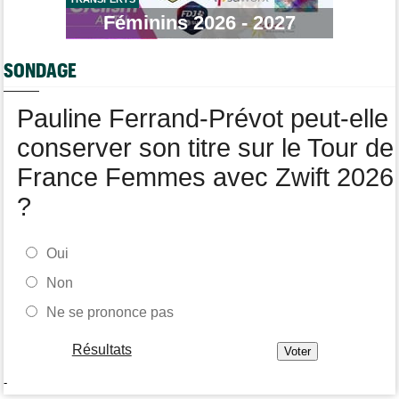
Route
Féminins 2026 - 2027
14:34
Anton Schiffer de nouveau victime d'une fracture de la
clavicule
SONDAGE
Tour de France Femmes
14:19
Pauline Ferrand-Prévot quitte le Tour par la petite porte
Pauline Ferrand-Prévot peut-elle
conserver son titre sur le Tour de
France Femmes avec Zwift 2026
?
Oui
Non
Ne se prononce pas
Résultats
-