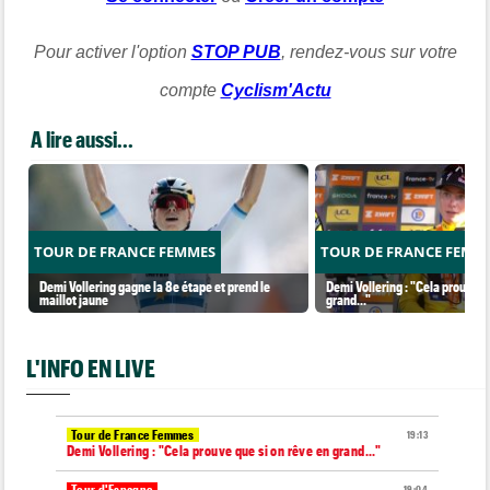
Pour activer l'option
STOP PUB
, rendez-vous sur votre
compte
Cyclism'Actu
A lire aussi...
TOUR DE FRANCE FEMMES
TOUR DE FRANCE FEMM
Demi Vollering gagne la 8e étape et prend le
Demi Vollering : "Cela prouve q
maillot jaune
grand..."
L'INFO EN LIVE
Tour de France Femmes
19:13
Demi Vollering : "Cela prouve que si on rêve en grand..."
Tour d'Espagne