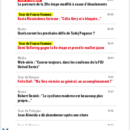
19:04
Le parcours de la 20e étape modifié à cause d'éboulements
Tour de France Femmes
18:50
Kasia Niewiadoma furieuse : "Célia Gery m'a bloquée..."
Route
18:28
Quels seront les prochains défis de Tadej Pogacar ?
Tour de France Femmes
18:14
Demi Vollering gagne la 8e étape et prend le maillot jaune
Média
18:01
Web-série : "Course toujours, dans les coulisses de la FDJ
United Series"
Tour de Burgos
17:51
Felix Gall : "Ma 1ère victoire au général, un accomplissement !"
Route
17:37
Robert Gesink : "Le cyclisme moderne est beaucoup plus
propre..."
Tour de Pologne
17:16
Joao Almeida a dû abandonner après une chute
Tour de Burgos
16:57
Nouveau coup d'arrêt pour Jarno Widar, contraint à l'abandon