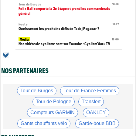
Tour de Burgos
16:38
Felix Gall remporte la 3e étape et prend les commandes du
général
Route
16:22
Quels seront les prochains défis de Tadej Pogacar ?
Média
16:00
Nos vidéos de cyclisme sont sur Youtube : Cyclism'Actu TV
Route
15:37
Un Allemand de la Visma victime d'une fracture pour la 2e fois
en 2 mois !
NOS PARTENAIRES
Route
15:18
Blessé, le Belge Toon Aerts, a mis un terme à sa saison 2026
Tour de France Femmes
Tour de Burgos
Tour de France Femmes
15:00
David Lappartient : "Le cyclisme féminin progresse mais..."
Tour de Pologne
Transfert
Tour de France Femmes
14:39
Niedermaier : "On savait que Kasia pouvait suivre Demi"
Compteurs GARMIN
OAKLEY
Tour de France Femmes
14:21
Gants chauffants vélo
Garde-boue BBB
Puck Pieterse : "Désormais, je vise le maillot à pois..."
Casque ABUS
Jeu de Vélo
Transfert
14:03