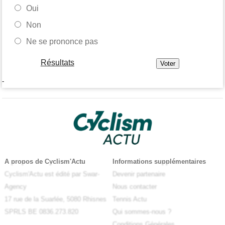
Oui
Non
Ne se prononce pas
Résultats
-
A propos de Cyclism'Actu
Informations supplémentaires
Cyclism'Actu est édité par Swar-
Devenir partenaire
Agency
Nous contacter
17 rue de la Suarlée, 5080 Rhisnes
Tennis Actu
SPRLS BE 0836.273.820
Qui sommes-nous ?
Conditions Générales