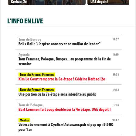
Kerbaol 2e
UAE déçoit !
L'INFO EN LIVE
Tour de Burgos
18:37
Felix Gall : "J’espère conserver ce maillot de leader"
Agenda
18:19
Tour Femmes, Pologne, Burgos… au programme de la fin de
semaine
Tour de France Femmes
17:53
Kim Le Court remporte la 6e étape ! Cédrine Kerbaol 2e
Tour de France Femmes
17:43
Une portion de la 7e étape sera interdite au public
Tour de Pologne
17:11
Bart Lemmen fait coup double sur la 4e étape, UAE déçoit !
Média
16:47
Votre abonnement à Cyclism'Actu sans pub ni pop up : 9,99€
pour 1 an