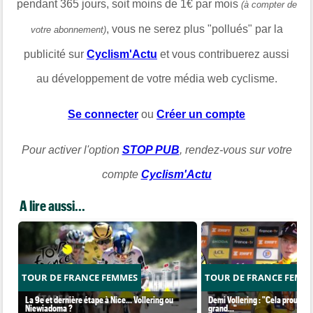
pendant 365 jours, soit moins de 1€ par mois
(à compter de
, vous ne serez plus "pollués" par la
votre abonnement)
publicité sur
Cyclism'Actu
et vous contribuerez aussi
au développement de votre média web cyclisme.
Se connecter
ou
Créer un compte
Pour activer l'option
STOP PUB
, rendez-vous sur votre
compte
Cyclism'Actu
A lire aussi...
TOUR DE FRANCE FEMMES
TOUR DE FRANCE FEMM
La 9e et dernière étape à Nice... Vollering ou
Demi Vollering : "Cela prouve q
Niewiadoma ?
grand..."