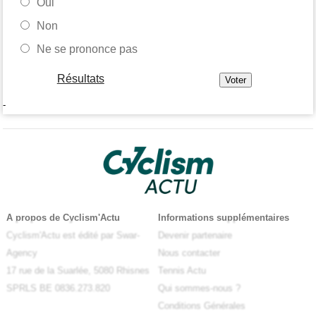
Oui
Non
Ne se prononce pas
Résultats
-
A propos de Cyclism'Actu
Informations supplémentaires
Cyclism'Actu est édité par Swar-
Devenir partenaire
Agency
Nous contacter
17 rue de la Suarlée, 5080 Rhisnes
Tennis Actu
SPRLS BE 0836.273.820
Qui sommes-nous ?
Conditions Générales