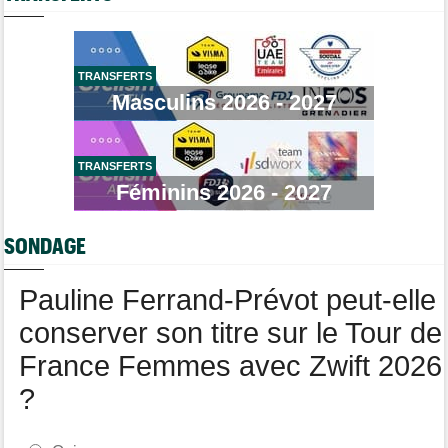
Web-série : "Course toujours, dans les coulisses de la FDJ
United Series"
Brassard Fréquence Cardiaque
Route
09:26
Robert Gesink : "Le cyclisme moderne est bien plus propre..."
TRANSFERTS
Masculins 2026 - 2027
Tour de France Femmes
09:11
Kasia Niewiadoma, furieuse : "Célia Gery m'a bloquée..."
Tour de Burgos
09:00
La poisse continue pour Jarno Widar, contraint à l'abandon
TRANSFERTS
Féminins 2026 - 2027
Média
08:40
Les vidéos de cyclisme sont sur Dailymotion : Cyclism'Actu TV
SONDAGE
Pauline Ferrand-Prévot peut-elle
conserver son titre sur le Tour de
France Femmes avec Zwift 2026
?