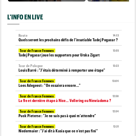
L'INFO EN LIVE
Route
14:13
Quels seront les prochains défis de l'insatiable Tadej Pogacar ?
Tour de France Femmes
13:55
Tadej Pogacar joue les supporters pour Urska Zigart
Tour de Pologne
13:22
Louis Barré : "J'étais déterminé à remporter une étape"
Tour de France Femmes
13:04
Loes Adegeest : "On essaiera encore..."
Tour de France Femmes
12:58
La 9e et dernière étape à Nice... Vollering ou Niewiadoma ?
Tour de France Femmes
12:54
Puck Pieterse : "Je ne sais pas à quoi m'attendre"
Tour de France Femmes
12:31
Niedermaier : "J’ai dit à Kasia que ce n’est pas fini"