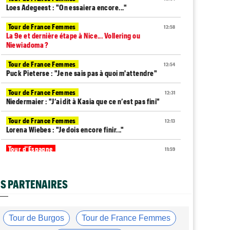
Loes Adegeest : "On essaiera encore..."
Tour de France Femmes
12:58
La 9e et dernière étape à Nice... Vollering ou
Niewiadoma ?
Tour de France Femmes
12:54
Puck Pieterse : "Je ne sais pas à quoi m'attendre"
Tour de France Femmes
12:31
Niedermaier : "J’ai dit à Kasia que ce n’est pas fini"
Tour de France Femmes
12:13
Lorena Wiebes : "Je dois encore finir..."
Tour d'Espagne
11:59
Pas encore remis, Primoz Roglic pourrait manquer La
Vuelta
S PARTENAIRES
Tour de France
11:38
Dorian Godon a fini le Tour avec quatre côtes
fracturées
Tour de Burgos
Tour de France Femmes
Média
11:20