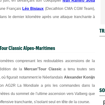
 3 juin, en devançant son coéquipier
Iván Ramiro Sosa
eune Français
Léo Bisiaux
(Decathlon CMA CGM Team),
dans le dernier kilomètre après une attaque tranchante à
TR
'Tour Classic Alpes-Maritimes
omètres comprenant les redoutables ascensions de la
 édition de la
Mercan'Tour Classic
a tenu toutes ses
, où figurait notamment le Néerlandais
Alexander Konijn
thlon AG2R La Mondiale a pris les commandes dans la
SO
lomètres du sommet de l'ultime ascension vers Valberg que
fensive tranchante, s'isolant seul en tête de la course.