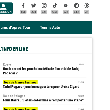
Menu
Facebook
Twitter
Instagram
Tik Tok
Youtube
Dailymotion
Threads
NNEXION
89k
29k
12k
6.5k
53k
1.5k
3k
riums d'après Tour
Tennis Actu
L'INFO EN LIVE
Route
14:13
Quels seront les prochains défis de l'insatiable Tadej
Pogacar ?
Tour de France Femmes
13:55
Tadej Pogacar joue les supporters pour Urska Zigart
Tour de Pologne
13:22
Louis Barré : "J'étais déterminé à remporter une étape"
Tour de France Femmes
13:04