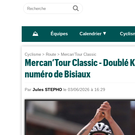
Recherche
Ok
⛰
►
Équipes
Calendrier
Cyclis
Cyclisme
>
Route
>
Mercan’Tour Classic
Mercan’Tour Classic - Doublé K
numéro de Bisiaux
Par
Jules STEPHO
le 03/06/2026 à 16:29