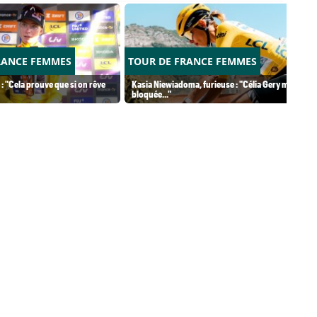
RANCE FEMMES
TOUR DE FRANCE FEMMES
 : "Cela prouve que si on rêve
Kasia Niewiadoma, furieuse : "Célia Gery m'a
bloquée..."