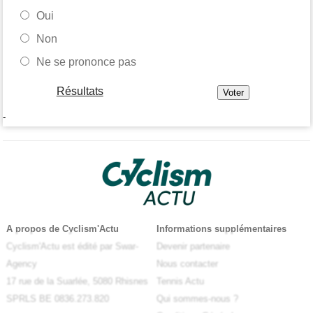
Oui
Non
Ne se prononce pas
Résultats
-
A propos de Cyclism'Actu
Informations supplémentaires
Cyclism'Actu est édité par Swar-
Devenir partenaire
Agency
Nous contacter
17 rue de la Suarlée, 5080 Rhisnes
Tennis Actu
SPRLS BE 0836.273.820
Qui sommes-nous ?