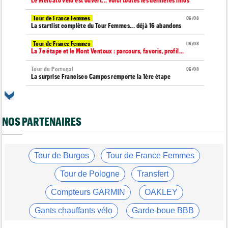
Le Mercato vélo est ouvert... voici toutes les dernières infos
Tour de France Femmes
06/08
La startlist complète du Tour Femmes... déjà 16 abandons
Tour de France Femmes
06/08
La 7e étape et le Mont Ventoux : parcours, favoris, profil…
Tour du Portugal
06/08
La surprise Francisco Campos remporte la 1ère étape
Tour de Pologne
06/08
Bart Lemmen : "J'attendais cette 1ère victoire depuis
longtemps"
NOS PARTENAIRES
Tour de France Femmes
06/08
Marlen Reusser : "Le Mont Ventoux... on verra"
Tour de France Femmes
Tour de Burgos
Tour de France Femmes
06/08
Kim Le Court Pienaar : "La course a été complètement folle"
Tour de Pologne
Transfert
Route
06/08
Isaac Del Toro prolonge avec UAE Team Emirates-XRG jusqu'en
Compteurs GARMIN
OAKLEY
2031
Gants chauffants vélo
Garde-boue BBB
Tour de Burgos
06/08
Felix Gall : "J’espère conserver ce maillot de leader"