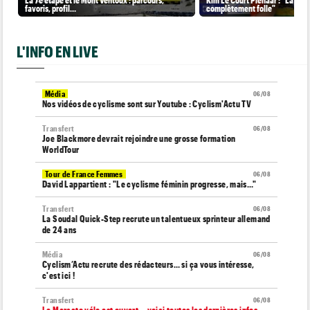
favoris, profil…
complètement folle"
L'INFO EN LIVE
Média
06/08
Nos vidéos de cyclisme sont sur Youtube : Cyclism'Actu TV
Transfert
06/08
Joe Blackmore devrait rejoindre une grosse formation
WorldTour
Tour de France Femmes
06/08
David Lappartient : "Le cyclisme féminin progresse, mais…"
Transfert
06/08
La Soudal Quick-Step recrute un talentueux sprinteur allemand
de 24 ans
Média
06/08
Cyclism’Actu recrute des rédacteurs… si ça vous intéresse,
c'est ici !
Transfert
06/08