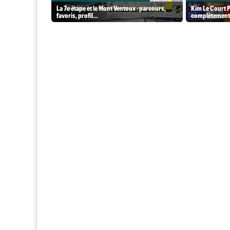
La 7e étape et le Mont Ventoux : parcours,
Kim Le Court P
favoris, profil…
complètement 