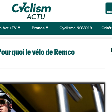
CO
►
►
m'Actu TV
Pronos
Cyclisme NOVO19
Crité
ourquoi le vélo de Remco