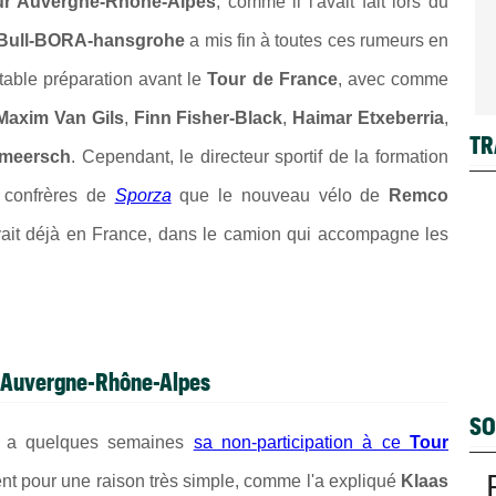
ur Auvergne-Rhône-Alpes
, comme il l'avait fait lors du
Bull-BORA-hansgrohe
a mis fin à toutes ces rumeurs en
table préparation avant le
Tour de France
, avec comme
Maxim Van Gils
,
Finn Fisher-Black
,
Haimar Etxeberria
,
TR
rmeersch
. Cependant, le directeur sportif de la formation
 confrères de
Sporza
que le nouveau vélo de
Remco
uvait déjà en France, dans le camion qui accompagne les
r Auvergne-Rhône-Alpes
SO
 y a quelques semaines
sa non-participation à ce
Tour
ent pour une raison très simple, comme l'a expliqué
Klaas