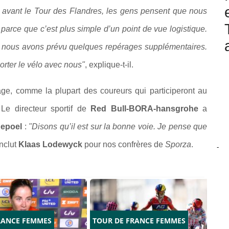
é avant le Tour des Flandres, les gens pensent que nous
 parce que c’est plus simple d’un point de vue logistique.
e, nous avons prévu quelques repérages supplémentaires.
orter le vélo avec nous"
, explique-t-il.
age, comme la plupart des coureurs qui participeront au
 Le directeur sportif de
Red Bull-BORA-hansgrohe
a
epoel
:
"Disons qu’il est sur la bonne voie. Je pense que
onclut
Klaas Lodewyck
pour nos confrères de
Sporza
.
-
RANCE FEMMES
TOUR DE FRANCE FEMMES