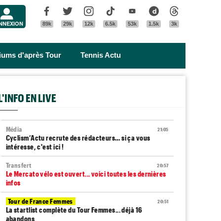
Menu
Facebook
Twitter
Instagram
Tik Tok
Youtube
Dailymotion
Threads
NNEXION
89k
29k
12k
6.5k
53k
1.5k
3k
riums d'après Tour
Tennis Actu
L'INFO EN LIVE
Média
21:05
Cyclism’Actu recrute des rédacteurs… si ça vous
intéresse, c'est ici !
Transfert
20:57
Le Mercato vélo est ouvert... voici toutes les dernières
infos
Tour de France Femmes
20:51
La startlist complète du Tour Femmes... déjà 16
abandons