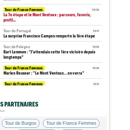
Tour de France Femmes
20:38
La 7e étape et le Mont Ventoux : parcours, favoris,
profil…
Tour du Portugal
20:17
La surprise Francisco Campos remporte la 1ère étape
Tour de Pologne
19:59
Bart Lemmen : "J'attendais cette 1ère victoire depuis
longtemps"
Tour de France Femmes
19:38
Marlen Reusser : "Le Mont Ventoux... on verra"
Tour de France Femmes
19:13
Kim Le Court Pienaar : "La course a été complètement
folle"
S PARTENAIRES
Route
18:58
Isaac Del Toro prolonge avec UAE Team Emirates-XRG
jusqu'en 2031
Tour de Burgos
Tour de France Femmes
Tour de Burgos
18:37