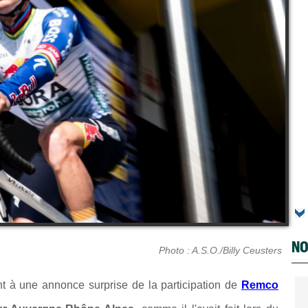
NO
Photo : A.S.O./Billy Ceusters
t à une annonce surprise de la participation de
Remco