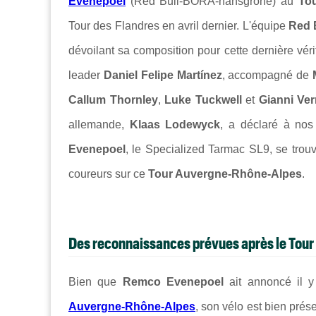
Evenepoel
(
Red Bull-BORA-hansgrohe
) au
To
Tour des Flandres
en avril dernier. L'équipe
Red 
dévoilant sa composition pour cette dernière véri
leader
Daniel Felipe Martínez
, accompagné de
Callum Thornley
,
Luke Tuckwell
et
Gianni Ve
allemande,
Klaas Lodewyck
, a déclaré à nos
Evenepoel
, le
Specialized Tarmac SL9
, se tro
coureurs sur ce
Tour Auvergne-Rhône-Alpes
.
Des reconnaissances prévues après le Tou
Bien que
Remco Evenepoel
ait annoncé il
Auvergne-Rhône-Alpes
, son vélo est bien prés