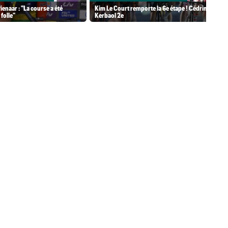
ienaar : "La course a été
Kim Le Court remporte la 6e étape ! Cédrine
folle"
Kerbaol 2e