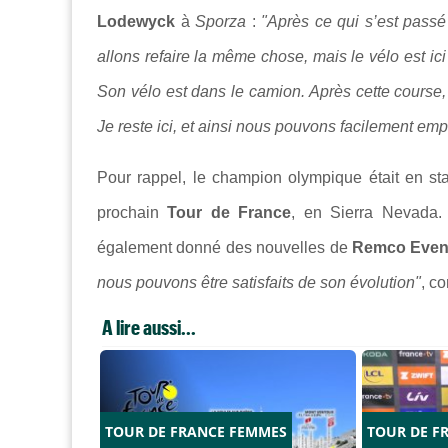
Lodewyck
à
Sporza
:
"Après ce qui s’est pass
allons refaire la même chose, mais le vélo est ici
Son vélo est dans le camion. Après cette cours
Je reste ici, et ainsi nous pouvons facilement emp
Pour rappel, le champion olympique était en st
prochain
Tour de France
, en
Sierra Nevada
.
également donné des nouvelles de
Remco Even
nous pouvons être satisfaits de son évolution"
, c
A lire aussi...
TOUR DE FRANCE FEMMES
TOUR DE F