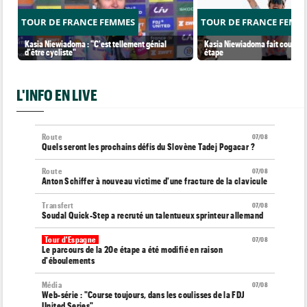
TOUR DE FRANCE FEMMES
TOUR DE FRANCE FEMM
Kasia Niewiadoma : "C'est tellement génial
Kasia Niewiadoma fait coup dou
d'être cycliste"
étape
L'INFO EN LIVE
Route
07/08
Quels seront les prochains défis du Slovène Tadej Pogacar ?
Route
07/08
Anton Schiffer à nouveau victime d'une fracture de la clavicule
Transfert
07/08
Soudal Quick-Step a recruté un talentueux sprinteur allemand
Tour d'Espagne
07/08
Le parcours de la 20e étape a été modifié en raison
d'éboulements
Média
07/08
Web-série : "Course toujours, dans les coulisses de la FDJ
United Series"