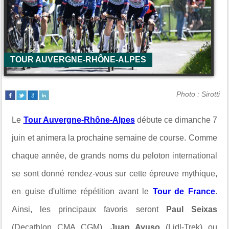
TOUR AUVERGNE-RHÔNE-ALPES
Photo : Sirotti
Le
Tour Auvergne-Rhône-Alpes
débute ce dimanche 7
juin et animera la prochaine semaine de course. Comme
chaque année, de grands noms du peloton international
se sont donné rendez-vous sur cette épreuve mythique,
en guise d'ultime répétition avant le
Tour de France
.
Ainsi, les principaux favoris seront
Paul Seixas
(Decathlon CMA CGM),
Juan Ayuso
(Lidl-Trek) ou