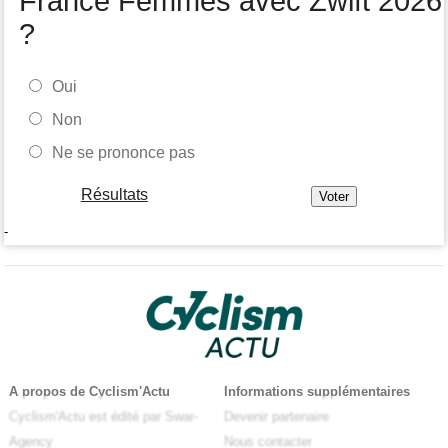
France Femmes avec Zwift 2026
?
Oui
Non
Ne se prononce pas
Résultats
-
A propos de Cyclism'Actu
Informations supplémentaires
Cyclism'Actu est édité par Swar-
Devenir partenaire
Agency
Nous contacter