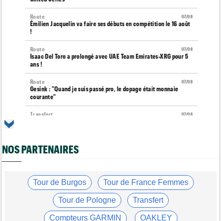
Route
07/08
Émilien Jacquelin va faire ses débuts en compétition le 16 août
!
Route
07/08
Isaac Del Toro a prolongé avec UAE Team Emirates-XRG pour 5
ans !
Route
07/08
Gesink : "Quand je suis passé pro, le dopage était monnaie
courante"
Transfert
07/08
Le Mercato vélo est ouvert... toutes les dernières infos et
rumeurs
NOS PARTENAIRES
Transfert
07/08
Lotto-Intermarché fait passer pro trois jeunes de sa formation
Tour de France Femmes
07/08
Kasia Niewiadoma : "C'est tellement génial d'être cycliste"
Tour de Burgos
Tour de France Femmes
Tour de Burgos
07/08
Tour de Pologne
Transfert
Matthew Brennan : "Je me suis retrouvé un peu trop loin…"
Compteurs GARMIN
OAKLEY
Tour de Burgos