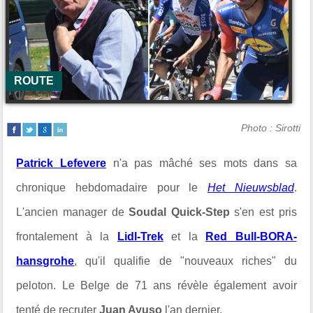
ROUTE
Photo : Sirotti
Patrick Lefevere
n'a pas mâché ses mots dans sa
chronique hebdomadaire pour le
Het Nieuwsblad
.
L'ancien manager de
Soudal Quick-Step
s'en est pris
frontalement à la
Lidl-Trek
et la
Red Bull-BORA-
hansgrohe
, qu'il qualifie de "nouveaux riches" du
peloton. Le Belge de 71 ans révèle également avoir
tenté de recruter
Juan Ayuso
l'an dernier.