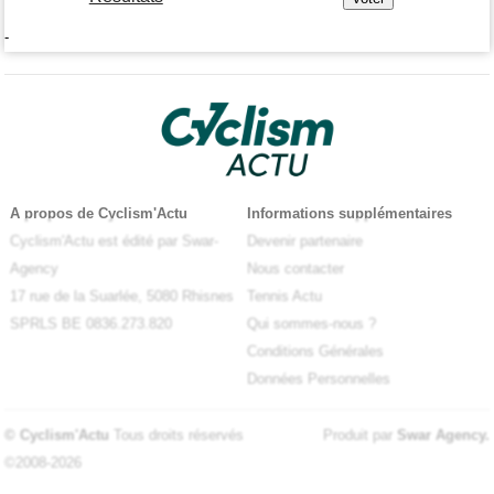
-
A propos de Cyclism'Actu
Informations supplémentaires
Cyclism'Actu est édité par Swar-
Devenir partenaire
Agency
Nous contacter
17 rue de la Suarlée, 5080 Rhisnes
Tennis Actu
SPRLS BE 0836.273.820
Qui sommes-nous ?
Conditions Générales
Données Personnelles
© Cyclism'Actu
Tous droits réservés
Produit par
Swar Agency
.
©2008-2026