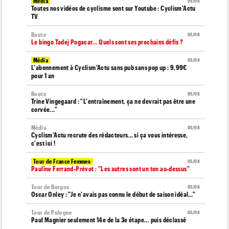
Média
05/08
Toutes nos vidéos de cyclisme sont sur Youtube : Cyclism'Actu
TV
Route
05/08
Le bingo Tadej Pogacar... Quels sont ses prochains défis ?
Média
05/08
L'abonnement à Cyclism'Actu sans pub sans pop up : 9,99€
pour 1 an
Route
05/08
Trine Vingegaard : "L'entraînement, ça ne devrait pas être une
corvée..."
Média
05/08
Cyclism’Actu recrute des rédacteurs… si ça vous intéresse,
c'est ici !
Tour de France Femmes
05/08
Pauline Ferrand-Prévot : "Les autres sont un ton au-dessus"
Tour de Burgos
05/08
Oscar Onley : "Je n'avais pas connu le début de saison idéal…"
Tour de Pologne
05/08
Paul Magnier seulement 14e de la 3e étape... puis déclassé