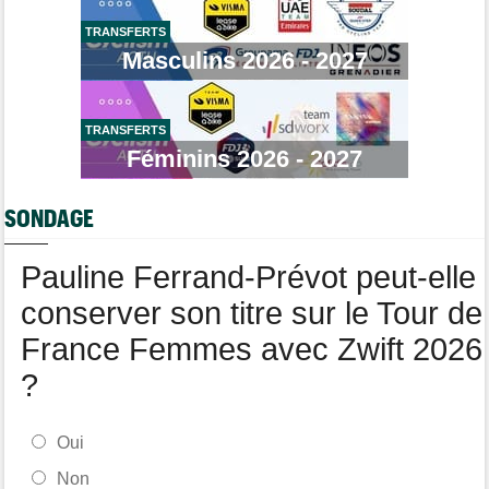
Tour de France Femmes
07/08
TRANSFERTS
Antonia Niedermaier : "C'était un moment formidable..."
Masculins 2026 - 2027
Route
07/08
Romain Bardet à l'hôpital après une chute dans la descente du
Mont Ventoux
TRANSFERTS
Tour de Pologne
07/08
Féminins 2026 - 2027
Jan Christen : "J'ai dû me retenir pour ne pas attaquer trop tôt"
Tour de France Femmes
07/08
SONDAGE
Kasia Niewiadoma fait coup double sur la 7e étape
Tour de Pologne
07/08
Pauline Ferrand-Prévot peut-elle
Joao Almeida a abandonné après une nouvelle chute
conserver son titre sur le Tour de
France Femmes avec Zwift 2026
?
Oui
Non