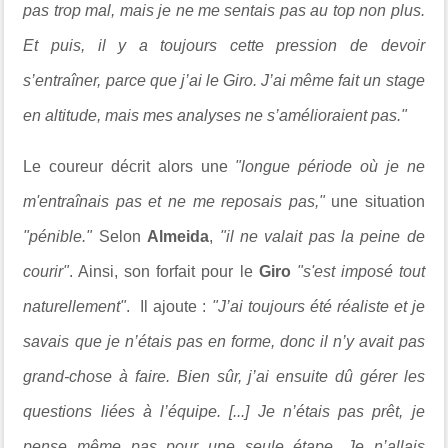
pas trop mal, mais je ne me sentais pas au top non plus.
Et puis, il y a toujours cette pression de devoir
s’entraîner, parce que j’ai le Giro. J’ai même fait un stage
en altitude, mais mes analyses ne s’amélioraient pas."
Le coureur décrit alors une
"longue période où je ne
m'entraînais pas et ne me reposais pas,"
une situation
"pénible."
Selon
Almeida
,
"il ne valait pas la peine de
courir"
. Ainsi, son forfait pour le
Giro
"s'est imposé tout
naturellement"
. Il ajoute :
"J’ai toujours été réaliste et je
savais que je n’étais pas en forme, donc il n’y avait pas
grand-chose à faire. Bien sûr, j’ai ensuite dû gérer les
questions liées à l’équipe. [...] Je n’étais pas prêt, je
pense même pas pour une seule étape. Je n’allais