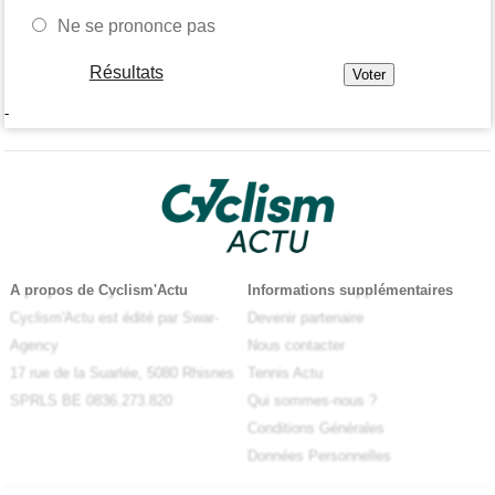
Ne se prononce pas
Résultats
-
A propos de Cyclism'Actu
Informations supplémentaires
Cyclism'Actu est édité par Swar-
Devenir partenaire
Agency
Nous contacter
17 rue de la Suarlée, 5080 Rhisnes
Tennis Actu
SPRLS BE 0836.273.820
Qui sommes-nous ?
Conditions Générales
Données Personnelles