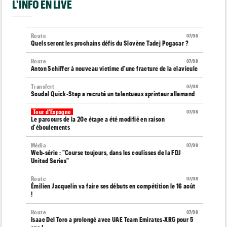
L'INFO EN LIVE
Route
07/08
Quels seront les prochains défis du Slovène Tadej Pogacar ?
Route
07/08
Anton Schiffer à nouveau victime d'une fracture de la clavicule
Transfert
07/08
Soudal Quick-Step a recruté un talentueux sprinteur allemand
Tour d'Espagne
07/08
Le parcours de la 20e étape a été modifié en raison
d'éboulements
Média
07/08
Web-série : "Course toujours, dans les coulisses de la FDJ
United Series"
Route
07/08
Émilien Jacquelin va faire ses débuts en compétition le 16 août
!
Route
07/08
Isaac Del Toro a prolongé avec UAE Team Emirates-XRG pour 5