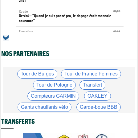
ans !
Route
07/08
Gesink : "Quand je suis passé pro, le dopage était monnaie
courante"
Transfert
07/08
Le Mercato vélo est ouvert... toutes les dernières infos et
rumeurs
NOS PARTENAIRES
Transfert
07/08
Lotto-Intermarché fait passer pro trois jeunes de sa formation
Tour de France Femmes
07/08
Kasia Niewiadoma : "C'est tellement génial d'être cycliste"
Tour de Burgos
Tour de France Femmes
Tour de Burgos
07/08
Tour de Pologne
Transfert
Matthew Brennan : "Je me suis retrouvé un peu trop loin…"
Compteurs GARMIN
OAKLEY
Tour de Burgos
07/08
Matthew Brennan a remporté la 4e étape devant Pithie
Gants chauffants vélo
Garde-boue BBB
Tour de France Femmes
07/08
Lorena Wiebes : "Demain nous viserons encore la victoire"
Casque ABUS
Jeu de Vélo
TRANSFERTS
Brassard Fréquence Cardiaque
Tour de France Femmes
07/08
Puck Pieterse : "J'ai apprécié chaque instant du Ventoux"