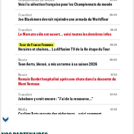
09:00
Voici la sélection française pour les Championnats du monde
Transfert
08:40
Joe Blackmore devrait rejoindre une armada du WorldTour
Transfert
08:35
Le Mercato vélo est ouvert... voici toutes les dernières infos
Tour de France Femmes
08:20
Horaires et chaînes… La diffusion TV de la 8e étape du Tour
Route
08:00
Toon Aerts, blessé, a mis un terme à sa saison 2026
Route
07:53
Romain Bardet hospitalisé après une chute dans la descente du
Mont Ventoux
Transfert
07:40
Jakobsen y croit encore : "J'ai de la ressource..."
Média
07:20
Cyclism’Actu recrute des rédacteurs… voici comment
candidater
Tour d'Espagne
07:00
Le parcours de la 20e étape modifié en raison d'éboulements