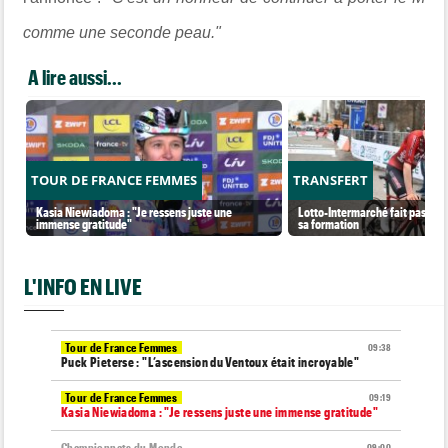
comme une seconde peau."
A lire aussi...
TOUR DE FRANCE FEMMES
TRANSFERT
Kasia Niewiadoma : "Je ressens juste une
Lotto-Intermarché fait passer p
immense gratitude"
sa formation
L'INFO EN LIVE
Tour de France Femmes
09:38
Puck Pieterse : "L’ascension du Ventoux était incroyable"
Tour de France Femmes
09:19
Kasia Niewiadoma : "Je ressens juste une immense gratitude"
Championnats du Monde