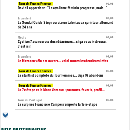
Tour de France Femmes
06/08
David Lappartient : "Le cyclisme féminin progresse, mais…"
Transfert
06/08
La Soudal Quick-Step recrute un talentueux sprinteur allemand
de 24 ans
Média
06/08
Cyclism’Actu recrute des rédacteurs… si ça vous intéresse,
c'est ici !
Transfert
06/08
Le Mercato vélo est ouvert... voici toutes les dernières infos
Tour de France Femmes
06/08
La startlist complète du Tour Femmes... déjà 16 abandons
Tour de France Femmes
06/08
La 7e étape et le Mont Ventoux : parcours, favoris, profil…
Tour du Portugal
06/08
La surprise Francisco Campos remporte la 1ère étape
Tour de Pologne
06/08
Bart Lemmen : "J'attendais cette 1ère victoire depuis
longtemps"
NOS PARTENAIRES