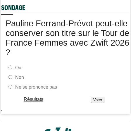
Votre abonnement à Cyclism'Actu sans pub ni pop up : 9,99€
SONDAGE
pour 1 an
Tour de Burgos
06/08
Pauline Ferrand-Prévot peut-elle
Felix Gall remporte la 3e étape et prend les commandes du
général
conserver son titre sur le Tour de
France Femmes avec Zwift 2026
?
Oui
Non
Ne se prononce pas
Résultats
-