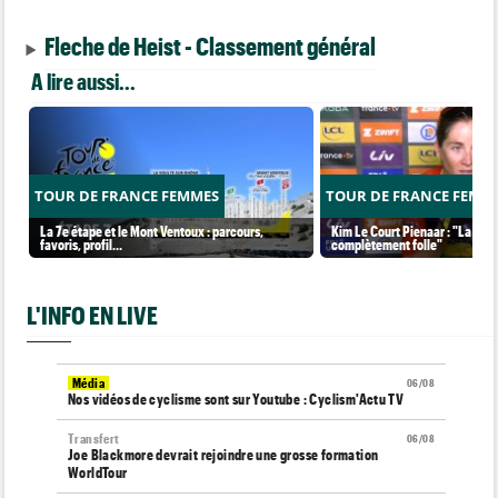
Fleche de Heist - Classement général
A lire aussi...
TOUR DE FRANCE FEMMES
TOUR DE FRANCE FEMM
La 7e étape et le Mont Ventoux : parcours,
Kim Le Court Pienaar : "La cour
favoris, profil…
complètement folle"
L'INFO EN LIVE
Média
06/08
Nos vidéos de cyclisme sont sur Youtube : Cyclism'Actu TV
Transfert
06/08
Joe Blackmore devrait rejoindre une grosse formation
WorldTour