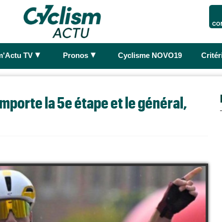
CO
►
►
m'Actu TV
Pronos
Cyclisme NOVO19
Crité
emporte la 5e étape et le général,