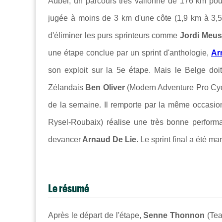
Aubel, un parcours très vallonné de 176 km pour 
jugée à moins de 3 km d'une côte (1,9 km à 3,5
d'éliminer les purs sprinteurs comme
Jordi Meus
une étape conclue par un sprint d'anthologie,
Ar
son exploit sur la 5e étape. Mais le Belge doi
Zélandais
Ben Oliver
(Modern Adventure Pro Cycl
de la semaine. Il remporte par la même occasio
Rysel-Roubaix) réalise une très bonne performa
devancer
Arnaud De Lie
. Le sprint final a été m
Le résumé
Après le départ de l'étape,
Senne Thonnon
(Tea