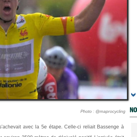
NO
Photo : @maprocycling
'achevait avec la 5e étape. Celle-ci reliait
Bassenge à