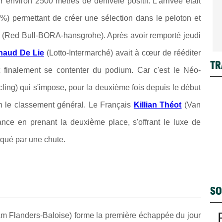
environ 2500 mètres de dénivelé positif. L'arrivée était
%) permettant de créer une sélection dans le peloton et
(Red Bull-BORA-hansgrohe). Après avoir remporté jeudi
naud De Li
e
(Lotto-Intermarché) avait à
cœur
de rééditer
TR
t finalement se contenter du podium. Car c'est le Néo-
ing) qui s'impose, pour la deuxième fois depuis le début
n le classement général. Le Français
Killian Théot
(Van
nce en prenant la deuxième place, s'offrant le luxe de
arqué par une chute.
SO
m Flanders-Baloise) forme la première échappée du jour