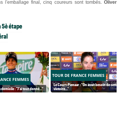
s l'emballage final, cinq coureurs sont tombés.
Oliver
a 5è étape
éral
TOUR DE FRANCE FEMMES
RANCE FEMMES
Le Court-Pienaar : "On avait besoin de cette
 domicile : "J'ai tout donné..."
victoire..."