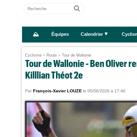
Recherche
Ok
⛰
►
Équipes
Calendrier
Cyclis
Cyclisme
>
Route
>
Tour de Wallonie
Tour de Wallonie - Ben Oliver r
Killlian Théot 2e
Par
François-Xavier LOUZE
le 05/06/2026 à 17:40