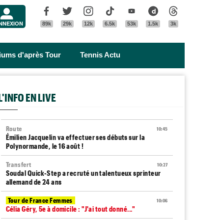
Menu
Facebook
Twitter
Instagram
Tik Tok
Youtube
Dailymotion
Threads
NNEXION
89k
29k
12k
6.5k
53k
1.5k
3k
riums d'après Tour
Tennis Actu
L'INFO EN LIVE
Route
10:45
Émilien Jacquelin va effectuer ses débuts sur la
Polynormande, le 16 août !
Transfert
10:27
Soudal Quick-Step a recruté un talentueux sprinteur
allemand de 24 ans
Tour de France Femmes
10:06
Célia Géry, 5e à domicile : "J'ai tout donné..."