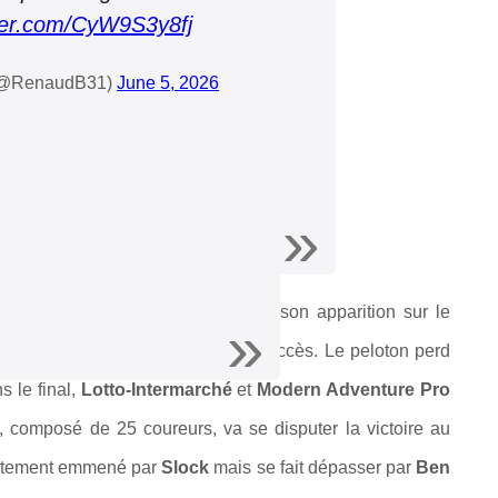
tter.com/CyW9S3y8fj
(@RenaudB31)
June 5, 2026
80 km de l'arrivée. La pluie fait son apparition sur le
ieurs attaques s'enchaînent sans succès. Le peloton perd
s le final,
Lotto-Intermarché
et
Modern Adventure Pro
i, composé de 25 coureurs, va se disputer la victoire au
aitement emmené par
Slock
mais se fait dépasser par
Ben