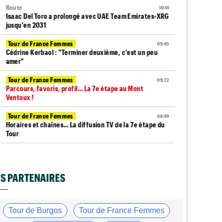
Route
10:01
Isaac Del Toro a prolongé avec UAE Team Emirates-XRG
jusqu'en 2031
Tour de France Femmes
09:45
Cédrine Kerbaol : "Terminer deuxième, c'est un peu
amer"
Tour de France Femmes
09:22
Parcours, favoris, profil… La 7e étape au Mont
Ventoux !
Tour de France Femmes
08:49
Horaires et chaînes… La diffusion TV de la 7e étape du
Tour
Tour de France Femmes
08:33
Le Court-Pienaar : "On avait besoin de cette
victoire..."
S PARTENAIRES
Média
08:25
Les vidéos cyclisme sont sur Dailymotion :
Cyclism'Actu TV
Tour de Burgos
Tour de France Femmes