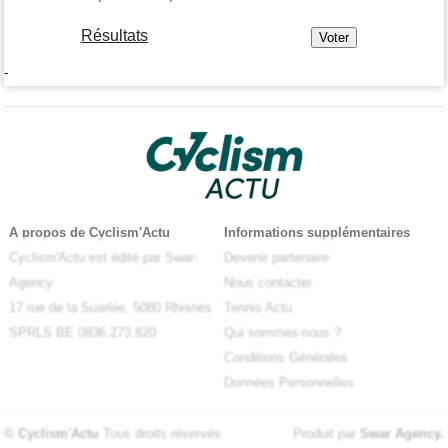
Résultats
-
A propos de Cyclism'Actu
Informations supplémentaires
Cyclism'Actu est édité par Swar-
Devenir partenaire
Agency
Nous contacter
17 rue de la Suarlée, 5080 Rhisnes
Tennis Actu
SPRLS BE 0836.273.820
Qui sommes-nous ?
Conditions Générales
Données Personnelles
© Cyclism'Actu
Tous droits réservés
Produit par
Swar Agency
.