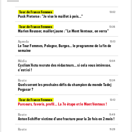
Tour de France Femmes
13:52
Puck Pieterse : "Je vise le maillot à pois..."
Tour de France Femmes
13:36
Marlen Reusser, maillot jaune : "Le Mont Ventoux, on verra"
Agenda
13:13
Le Tour Femmes, Pologne, Burgos… le programme de la fin de
semaine
Média
12:54
Cyclism’Actu recrute des rédacteurs… si cela vous intéresse,
c'est ici !
Route
12:34
Quels seront les prochains défis du champion du monde Tadej
Pogacar ?
Tour de France Femmes
12:12
Parcours, favoris, profil… La 7e étape et le Mont Ventoux !
Route
11:49
Anton Schiffer victime d'une fracture pour la 2e fois en 2 mois !
Route
11:29