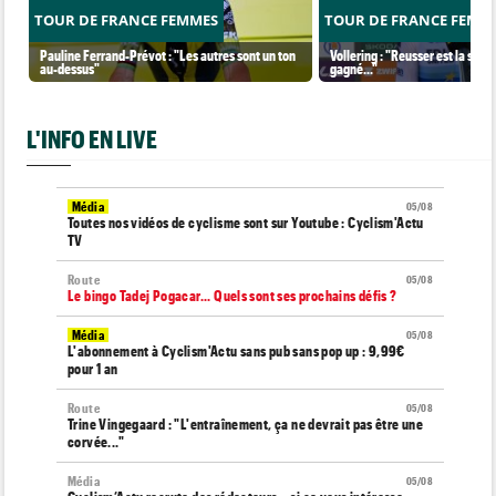
TOUR DE FRANCE FEMMES
TOUR DE FRANCE FEMM
Pauline Ferrand-Prévot : "Les autres sont un ton
Vollering : "Reusser est la seul
au-dessus"
gagné..."
L'INFO EN LIVE
Média
05/08
Toutes nos vidéos de cyclisme sont sur Youtube : Cyclism'Actu
TV
Route
05/08
Le bingo Tadej Pogacar... Quels sont ses prochains défis ?
Média
05/08
L'abonnement à Cyclism'Actu sans pub sans pop up : 9,99€
pour 1 an
Route
05/08
Trine Vingegaard : "L'entraînement, ça ne devrait pas être une
corvée..."
Média
05/08