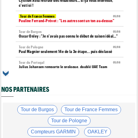
Cyclism’Actu recrute des rédacteurs… si ça vous intéresse,
c'est ici !
Tour de France Femmes
05/08
Pauline Ferrand-Prévot : "Les autres sont un ton au-dessus"
Tour de Burgos
05/08
Oscar Onley : "Je n'avais pas connu le début de saison idéal…"
Tour de Pologne
05/08
Paul Magnier seulement 14e de la 3e étape... puis déclassé
Tour du Portugal
05/08
Julius Johansen remporte le prologue, doublé UAE Team
Emirates
Tour de France Femmes
05/08
Marlen Reusser : "C'était différent du Mont Ventoux..."
NOS PARTENAIRES
Transfert
05/08
Joe Blackmore pourrait rejoindre une grosse formation
WorldTour
Tour de Burgos
Tour de France Femmes
Tour de France Femmes
05/08
Tour de Pologne
Vollering : "Reusser est la seule qui n'a jamais gagné..."
Compteurs GARMIN
OAKLEY
Tour de France
05/08