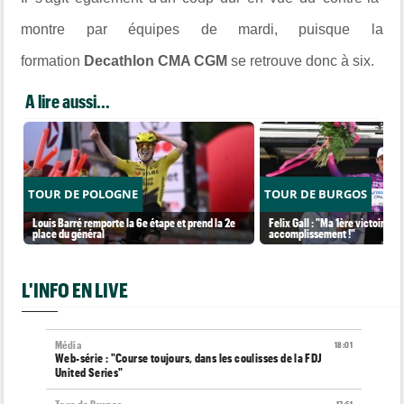
montre par équipes de mardi, puisque la
formation
Decathlon CMA CGM
se retrouve donc à six.
A lire aussi...
TOUR DE POLOGNE
TOUR DE BURGOS
Louis Barré remporte la 6e étape et prend la 2e
Felix Gall : "Ma 1ère victoire a
place du général
accomplissement !"
L'INFO EN LIVE
Média
18:01
Web-série : "Course toujours, dans les coulisses de la FDJ
United Series"