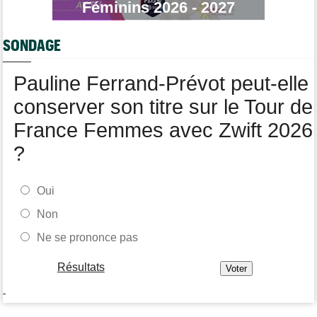
Féminins 2026 - 2027
Tour de Burgos
12:24
Matthew Brennan : "J'avais l'impression de cuire de l'intérieur"
SONDAGE
Tour de France Femmes
12:05
La 8e étape à Nice… la plus longue du Tour Femmes !
Pauline Ferrand-Prévot peut-elle
conserver son titre sur le Tour de
France Femmes avec Zwift 2026
?
Oui
Non
Ne se prononce pas
Résultats
-