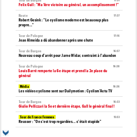
Tour de Burgos
17:51
Felix Gall : "Ma 1ère victoire au général, un accomplissement !"
Route
17:37
Robert Gesink : "Le cyclisme moderne est beaucoup plus
propre..."
Tour de Pologne
17:16
Joao Almeida a dû abandonner après une chute
Tour de Burgos
16:57
Nouveau coup d'arrêt pour Jarno Widar, contraint à l'abandon
Tour de Pologne
16:38
Louis Barré remporte la 6e étape et prend la 2e place du
général
Média
16:36
Les vidéos cyclisme sont sur Dailymotion : Cyclism'Actu TV
Tour de Burgos
16:33
Giulio Pellizzari la 5e et dernière étape, Gall le général final !
Tour de France Femmes
15:53
Reusser : "On s'est trop regardées... c'était stupide"
Tour de France Femmes
15:35
Lilan Calmejane: "Ferrand-Prévot nous raconte des salades…"