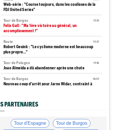
Web-série : "Course toujours, dans les coulisses de la
FDJ United Series"
Tour de Burgos
17:51
Felix Gall : "Ma 1ère victoire au général, un
accomplissement !"
Route
17:37
Robert Gesink : "Le cyclisme moderne est beaucoup
plus propre..."
Tour de Pologne
17:16
Joao Almeida a dû abandonner après une chute
Tour de Burgos
16:57
Nouveau coup d'arrêt pour Jarno Widar, contraint à
l'abandon
Tour de Pologne
16:38
S PARTENAIRES
Louis Barré remporte la 6e étape et prend la 2e place
du général
Média
16:36
Tour d'Espagne
Tour de Burgos
Les vidéos cyclisme sont sur Dailymotion :