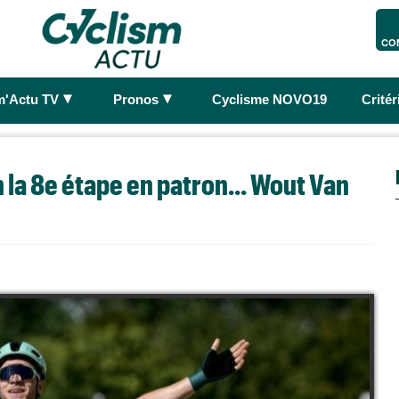
CO
►
►
m'Actu TV
Pronos
Cyclisme NOVO19
Crité
 la 8e étape en patron... Wout Van