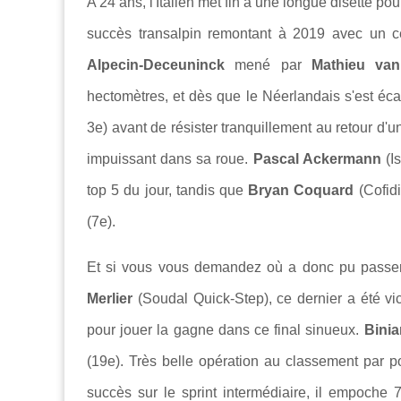
A 24 ans, l'Italien met fin à une longue disette p
succès transalpin remontant à 2019 avec un c
Alpecin-Deceuninck
mené par
Mathieu van
hectomètres, et dès que le Néerlandais s'est écar
3e) avant de résister tranquillement au retour d'
impuissant dans sa roue.
Pascal Ackermann
(Is
top 5 du jour, tandis que
Bryan Coquard
(Cofidi
(7e).
Et si vous vous demandez où a donc pu passer 
Merlier
(Soudal Quick-Step), ce dernier a été vi
pour jouer la gagne dans ce final sinueux.
Bini
(19e). Très belle opération au classement par p
succès sur le sprint intermédiaire, il empoche 70