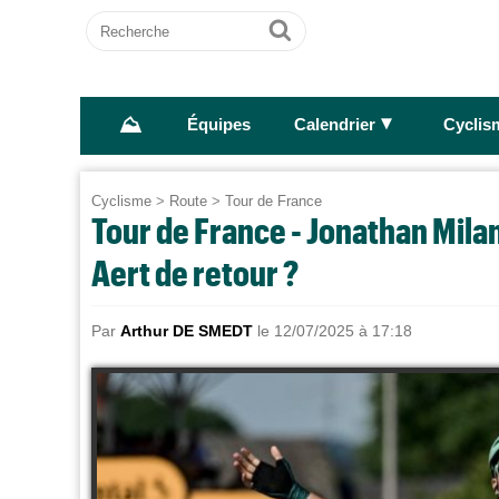
Recherche
Ok
⛰
►
Équipes
Calendrier
Cyclis
Cyclisme
>
Route
>
Tour de France
Tour de France - Jonathan Milan
Aert de retour ?
Par
Arthur DE SMEDT
le 12/07/2025 à 17:18