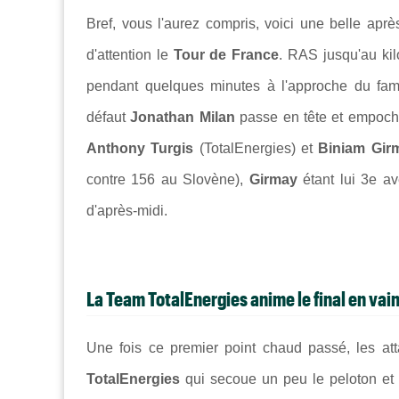
Bref, vous l'aurez compris, voici une belle apr
d'attention le
Tour de France
. RAS jusqu'au ki
pendant quelques minutes à l'approche du fameu
défaut
Jonathan Milan
passe en tête et empoch
Anthony Turgis
(TotalEnergies) et
Biniam Gir
contre 156 au Slovène),
Girmay
étant lui 3e av
d'après-midi.
La Team TotalEnergies anime le final en vain
Une fois ce premier point chaud passé, les atta
TotalEnergies
qui secoue un peu le peloton et n