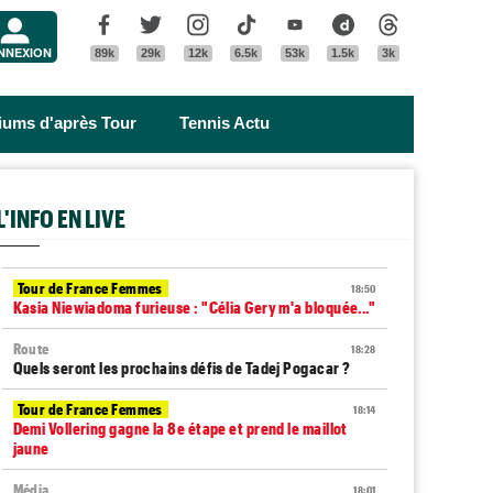
Menu
Facebook
Twitter
Instagram
Tik Tok
Youtube
Dailymotion
Threads
NNEXION
89k
29k
12k
6.5k
53k
1.5k
3k
riums d'après Tour
Tennis Actu
L'INFO EN LIVE
Tour de France Femmes
18:50
Kasia Niewiadoma furieuse : "Célia Gery m'a bloquée..."
Route
18:28
Quels seront les prochains défis de Tadej Pogacar ?
Tour de France Femmes
18:14
Demi Vollering gagne la 8e étape et prend le maillot
jaune
Média
18:01