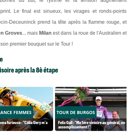
bornes du but, le rythme et la tension augmentent
rint. Le final est sinueux, les virages et
ronds-points
ecin-Deceuninck prend la tête après la flamme rouge, et
n Groves
... mais
Milan
est dans la roue de l'Australien et
 son premier bouquet sur le Tour !
pe
soire après la 8è étape
RANCE FEMMES
TOUR DE BURGOS
ma furieuse : "Célia Gery m'a
Felix Gall : "Ma 1ère victoire au général, un
accomplissement !"