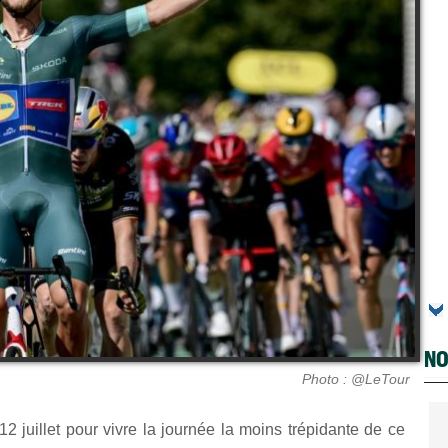
NO
Photo : @LeTour
2 juillet pour vivre la journée la moins trépidante de ce