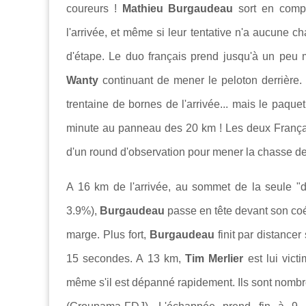
coureurs !
Mathieu Burgaudeau
sort en comp
l'arrivée, et même si leur tentative n'a aucune ch
d'étape. Le duo français prend jusqu'à un peu
Wanty
continuant de mener le peloton derrière.
trentaine de bornes de l'arrivée... mais le paquet
minute au panneau des 20 km ! Les deux Français 
d'un round d'observation pour mener la chasse de
A 16 km de l'arrivée, au sommet de la seule "dif
3.9%),
Burgaudeau
passe en tête devant son coé
marge. Plus fort,
Burgaudeau
finit par distance
15 secondes. A 13 km,
Tim Merlier
est lui vict
même s'il est dépanné rapidement. Ils sont nombre