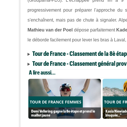
(Groupama-FDJ). L'échappée prend fin à 9 
progressivement pour préparer l'approche du sp
s'enchaînent, mais pas de chute à signaler. Alp
Mathieu van der Poel
dépose parfaitement
Kade
le déborde facilement pour lever les bras à Laval,
Tour de France - Classement de la 8è éta
Tour de France - Classement général provi
A lire aussi...
TOUR DE FRANCE FEMMES
TOUR DE F
Demi Vollering gagne la 8e étape et prend le
Kasia Niewiado
maillot jaune
bloquée..."