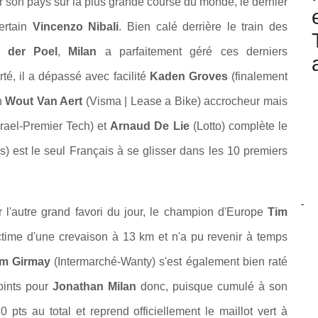
our son pays sur la plus grande course du monde, le dernier
ertain
Vincenzo Nibali
. Bien calé derrière le train des
 der Poel
,
Milan
a parfaitement géré ces derniers
té, il a dépassé avec facilité
Kaden Groves
(finalement
un
Wout Van Aert
(Visma | Lease a Bike) accrocheur mais
rael-Premier Tech) et
Arnaud De Lie
(Lotto) complète le
s) est le seul Français à se glisser dans les 10 premiers
-
l'autre grand favori du jour, le champion d'Europe
Tim
ctime d'une crevaison à 13 km et n'a pu revenir à temps
am Girmay
(Intermarché-Wanty) s'est également bien raté
oints pour
Jonathan Milan
donc, puisque cumulé à son
 pts au total et reprend officiellement le maillot vert à