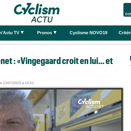
CO
►
►
m'Actu TV
Pronos
Cyclisme NOVO19
Crité
t : «Vingegaard croit en lui... et
 le 13/07/2025 à 16:01.