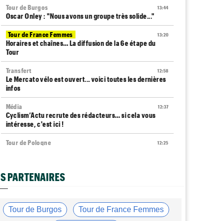
Tour de Burgos
13:44
Oscar Onley : "Nous avons un groupe très solide..."
Tour de France Femmes
13:20
Horaires et chaînes… La diffusion de la 6e étape du
Tour
Transfert
12:58
Le Mercato vélo est ouvert... voici toutes les dernières
infos
Média
12:37
Cyclism’Actu recrute des rédacteurs… si cela vous
intéresse, c'est ici !
Tour de Pologne
12:25
Paul Magnier, 14e de la 3e étape... puis déclassé
Tour de France Femmes
12:04
S PARTENAIRES
La 6e étape… un terrain propice aux baroudeuses à
Tournon ?
Transfert
11:54
Tour de Burgos
Tour de France Femmes
Soudal Quick-Step recrute un talentueux sprinteur