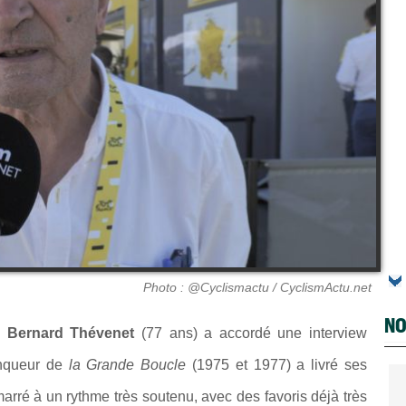
Photo : @Cyclismactu / CyclismActu.net
NO
,
Bernard Thévenet
(77 ans) a accordé une interview
inqueur de
la Grande Boucle
(1975 et 1977) a livré ses
arré à un rythme très soutenu, avec des favoris déjà très