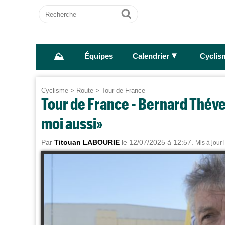
Recherche
Ok
⛰
►
Équipes
Calendrier
Cyclis
Cyclisme
>
Route
>
Tour de France
Tour de France - Bernard Thévene
moi aussi»
Par
Titouan LABOURIE
le 12/07/2025 à 12:57.
Mis à jour