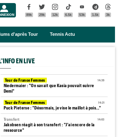
Menu
Facebook
Twitter
Instagram
Tik Tok
Youtube
Dailymotion
Threads
NNEXION
89k
29k
12k
6.5k
53k
1.5k
3k
riums d'après Tour
Tennis Actu
L'INFO EN LIVE
Tour de France Femmes
14:39
Niedermaier : "On savait que Kasia pouvait suivre
Demi"
Tour de France Femmes
14:21
Puck Pieterse : "Désormais, je vise le maillot à pois..."
Transfert
14:03
Jakobsen réagit à son transfert : "J'ai encore de la
ressource"