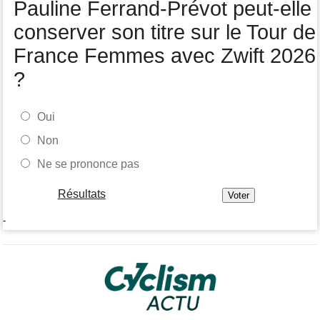
Pauline Ferrand-Prévot peut-elle
Felix Gall remporte la 3e étape et prend les commandes du
général
conserver son titre sur le Tour de
France Femmes avec Zwift 2026
?
Oui
Non
Ne se prononce pas
Résultats
-