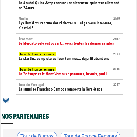
La Soudal Quick-Step recrute un talentueux sprinteur allemand
de 24 ans
Média
21:05
Cyclism’Actu recrute des rédacteurs… si ça vous intéresse,
c'est ici !
Transfert
20:57
Le Mercato vélo est ouvert... voici toutes les dernières infos
Tour de France Femmes
20:51
La startlist complète du Tour Femmes... déjà 16 abandons
Tour de France Femmes
20:38
La 7e étape et le Mont Ventoux : parcours, favoris, profil…
Tour du Portugal
20:17
La surprise Francisco Campos remporte la 1ère étape
Tour de Pologne
19:59
Bart Lemmen : "J'attendais cette 1ère victoire depuis
longtemps"
NOS PARTENAIRES
Tour de France Femmes
19:38
Marlen Reusser : "Le Mont Ventoux... on verra"
Tour de France Femmes
Tour de Burgos
Tour de France Femmes
19:13