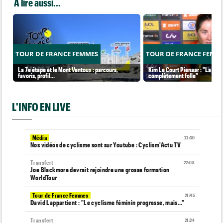
A lire aussi...
TOUR DE FRANCE FEMMES
TOUR DE FRANCE FEMM
La 7e étape et le Mont Ventoux : parcours,
Kim Le Court Pienaar : "La cour
favoris, profil…
complètement folle"
L'INFO EN LIVE
Média
22:30
Nos vidéos de cyclisme sont sur Youtube : Cyclism'Actu TV
Transfert
22:08
Joe Blackmore devrait rejoindre une grosse formation
WorldTour
Tour de France Femmes
21:45
David Lappartient : "Le cyclisme féminin progresse, mais…"
Transfert
21:24