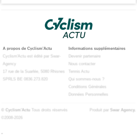
A propos de Cyclism'Actu
Informations supplémentaires
Cyclism'Actu est édité par Swar-
Devenir partenaire
Agency
Nous contacter
17 rue de la Suarlée, 5080 Rhisnes
Tennis Actu
SPRLS BE 0836.273.820
Qui sommes-nous ?
Conditions Générales
Données Personnelles
© Cyclism'Actu
Tous droits réservés
Produit par
Swar Agency
.
©2008-2026
-