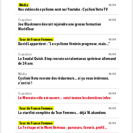
Média
06/08
Nos vidéos de cyclisme sont sur Youtube : Cyclism'Actu TV
Transfert
06/08
Joe Blackmore devrait rejoindre une grosse formation
WorldTour
Tour de France Femmes
06/08
David Lappartient : "Le cyclisme féminin progresse, mais…"
Transfert
06/08
La Soudal Quick-Step recrute un talentueux sprinteur allemand
de 24 ans
Média
06/08
Cyclism’Actu recrute des rédacteurs… si ça vous intéresse,
c'est ici !
Transfert
06/08
Le Mercato vélo est ouvert... voici toutes les dernières infos
Tour de France Femmes
06/08
La startlist complète du Tour Femmes... déjà 16 abandons
Tour de France Femmes
06/08
La 7e étape et le Mont Ventoux : parcours, favoris, profil…