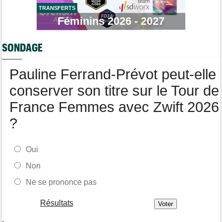
TRANSFERTS
Tour de France Femmes
06/08
Une portion de la 7e étape sera interdite au public
Féminins 2026 - 2027
Tour de Pologne
06/08
Bart Lemmen fait coup double sur la 4e étape, UAE déçoit !
SONDAGE
Média
06/08
Votre abonnement à Cyclism'Actu sans pub ni pop up : 9,99€
Pauline Ferrand-Prévot peut-elle
pour 1 an
conserver son titre sur le Tour de
France Femmes avec Zwift 2026
?
Oui
Non
Ne se prononce pas
Résultats
-