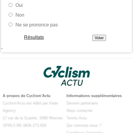
Oui
Non
Ne se prononce pas
Résultats
-
A propos de Cyclism'Actu
Informations supplémentaires
Cyclism'Actu est édité par Swar-
Devenir partenaire
Agency
Nous contacter
17 rue de la Suarlée, 5080 Rhisnes
Tennis Actu
SPRLS BE 0836.273.820
Qui sommes-nous ?
Conditions Générales