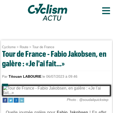
≡
Cyclisme
>
Route
>
Tour de France
Tour de France - Fabio Jakobsen, en
galère : «Je l'ai fait...»
Par
Titouan LABOURIE
le 06/07/2023 à 09:46
Photo : @soudalquickstep
Quelle journée galère pour
Fabio Jakobsen
! En effet,