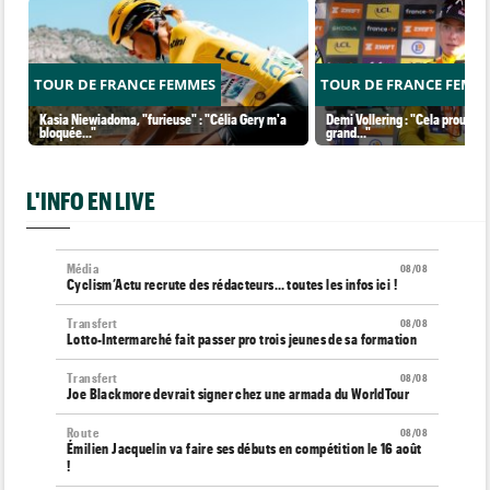
TOUR DE FRANCE FEMMES
TOUR DE FRANCE FEMM
Kasia Niewiadoma, "furieuse" : "Célia Gery m'a
Demi Vollering : "Cela prouve q
bloquée..."
grand..."
L'INFO EN LIVE
Média
08/08
Cyclism’Actu recrute des rédacteurs… toutes les infos ici !
Transfert
08/08
Lotto-Intermarché fait passer pro trois jeunes de sa formation
Transfert
08/08
Joe Blackmore devrait signer chez une armada du WorldTour
Route
08/08
Émilien Jacquelin va faire ses débuts en compétition le 16 août
!