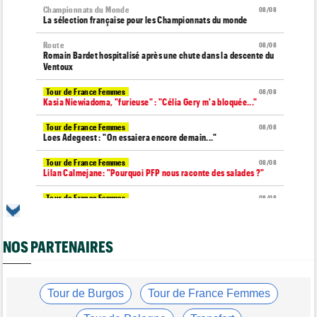
Championnats du Monde
08/08
La sélection française pour les Championnats du monde
Route
08/08
Romain Bardet hospitalisé après une chute dans la descente du
Ventoux
Tour de France Femmes
08/08
Kasia Niewiadoma, "furieuse" : "Célia Gery m'a bloquée..."
Tour de France Femmes
08/08
Loes Adegeest : "On essaiera encore demain..."
Tour de France Femmes
08/08
Lilan Calmejane: "Pourquoi PFP nous raconte des salades ?"
Tour de France Femmes
08/08
Puck Pieterse : "Je ne sais pas à quoi m'attendre demain"
Tour de France Femmes
08/08
NOS PARTENAIRES
Niedermaier : "J’ai dit à Kasia que ce n’est pas fini"
Tour de Burgos
08/08
Felix Gall : "Ma 1ère victoire au général : un accomplissement !"
Tour de Burgos
Tour de France Femmes
Tour de France Femmes
08/08
Lorena Wiebes : "Je dois encore finir la journée de demain"