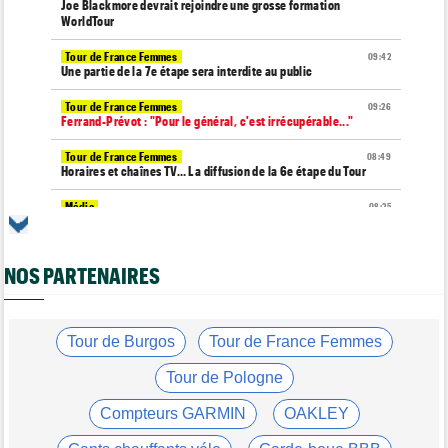
Joe Blackmore devrait rejoindre une grosse formation
WorldTour
Tour de France Femmes
09:42
Une partie de la 7e étape sera interdite au public
Tour de France Femmes
09:26
Ferrand-Prévot : "Pour le général, c'est irrécupérable..."
Tour de France Femmes
08:49
Horaires et chaînes TV… La diffusion de la 6e étape du Tour
Média
08:25
Les vidéos de cyclisme sur Dailymotion : Cyclism'Actu TV
Tour de Burgos
07:56
NOS PARTENAIRES
A quelle heure et sur quelle chaîne suivre la 3e étape à la TV ?
Agenda
07:33
Tour de France Femmes, Pologne, Burgos… au programme de la
semaine
Tour de Burgos
Tour de France Femmes
Route
07:16
Tour de Pologne
Quels sont les prochains défis de Tadej Pogacar ?
Compteurs GARMIN
OAKLEY
Média
05/08
Toutes nos vidéos de cyclisme sont sur Youtube : Cyclism'Actu