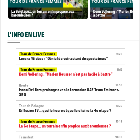
TOUR DE FRANCE FEMMES
TOUR DE FRANCE FEMM
La 6e étape… un terrain enfin propice aux
Demi Vollering : "Marlen Reusse
baroudeuses ?
à battre"
L'INFO EN LIVE
Tour de France Femmes
11:20
Lorena Wiebes : "Génial de voir autant de spectateurs"
Tour de France Femmes
11:13
Demi Vollering : "Marlen Reusser n’est pas facile à battre"
Route
10:50
Isaac Del Toro prolonge avec la formation UAE Team Emirates-
XRG
Tour de Pologne
10:36
Diffusion TV... quelle heure et quelle chaîne la 4e étape ?
Tour de France Femmes
10:18
La 6e étape… un terrain enfin propice aux baroudeuses ?
Transfert
10:00