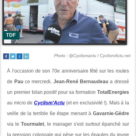
TDF
Photo : @Cyclismactu / CyclismActu.net
À l'occasion de son 70e anniversaire fêté sur les routes
de
Pau
ce mercredi,
Jean-René Bernaudeau
a dressé
un premier bilan positif pour sa formation
TotalEnergies
au micro de
Cyclism'Actu
(et en exclusivité !). Mais à la
veille de la terrible 6e étape menant à
Gavarnie-Gèdre
via le
Tourmalet
, le manager s'est surtout épanché sur
la pression colossale qui pèse sur les épaules du jeune