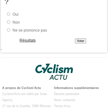
?
Oui
Non
Ne se prononce pas
Résultats
-
A propos de Cyclism'Actu
Informations supplémentaires
Cyclism'Actu est édité par Swar-
Devenir partenaire
Agency
Nous contacter
17 rue de la Suarlée, 5080 Rhisnes
Tennis Actu