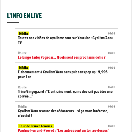
L'INFO EN LIVE
Média
05/08
Toutes nos vidéos de cyclisme sont sur Youtube : Cyclism'Actu
TV
Route
05/08
Le bingo Tadej Pogacar... Quels sont ses prochains défis ?
Média
05/08
L'abonnement à Cyclism'Actu sans pub sans pop up : 9,99€
pour 1 an
Route
05/08
Trine Vingegaard : "L'entraînement, ça ne devrait pas être une
corvée..."
Média
05/08
Cyclism’Actu recrute des rédacteurs… si ça vous intéresse,
c'est ici !
Tour de France Femmes
05/08
Pauline Ferrand-Prévot : "Les autres sont un ton au-dessus"