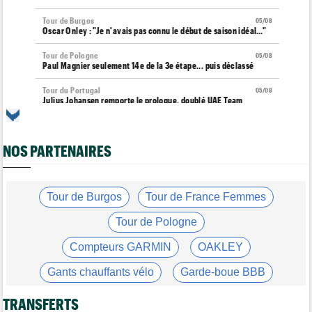
Tour de Burgos
05/08
Oscar Onley : "Je n'avais pas connu le début de saison idéal…"
Tour de Pologne
05/08
Paul Magnier seulement 14e de la 3e étape... puis déclassé
Tour du Portugal
05/08
Julius Johansen remporte le prologue, doublé UAE Team
Emirates
Tour de France Femmes
05/08
Marlen Reusser : "C'était différent du Mont Ventoux..."
NOS PARTENAIRES
Transfert
05/08
Joe Blackmore pourrait rejoindre une grosse formation
WorldTour
Tour de Burgos
Tour de France Femmes
Tour de France Femmes
05/08
Tour de Pologne
Vollering : "Reusser est la seule qui n'a jamais gagné..."
Compteurs GARMIN
OAKLEY
Tour de France
05/08
Geraint Thomas : "On est passé à côté du Tour..."
Gants chauffants vélo
Garde-boue BBB
Transfert
05/08
Le Mercato vélo est ouvert... Toutes les dernières infos de
Casque ABUS
Jeu de Vélo
TRANSFERTS
transferts