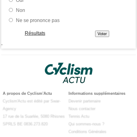
Oui
Non
Ne se prononce pas
Résultats
-
A propos de Cyclism'Actu
Informations supplémentaires
Cyclism'Actu est édité par Swar-
Devenir partenaire
Agency
Nous contacter
17 rue de la Suarlée, 5080 Rhisnes
Tennis Actu
SPRLS BE 0836.273.820
Qui sommes-nous ?
Conditions Générales