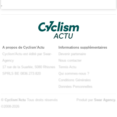
-
A propos de Cyclism'Actu
Informations supplémentaires
Cyclism'Actu est édité par Swar-
Devenir partenaire
Agency
Nous contacter
17 rue de la Suarlée, 5080 Rhisnes
Tennis Actu
SPRLS BE 0836.273.820
Qui sommes-nous ?
Conditions Générales
Données Personnelles
© Cyclism'Actu
Tous droits réservés
Produit par
Swar Agency
.
©2008-2026