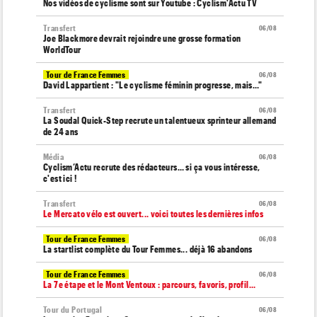
Nos vidéos de cyclisme sont sur Youtube : Cyclism'Actu TV
Transfert
06/08
Joe Blackmore devrait rejoindre une grosse formation
WorldTour
Tour de France Femmes
06/08
David Lappartient : "Le cyclisme féminin progresse, mais…"
Transfert
06/08
La Soudal Quick-Step recrute un talentueux sprinteur allemand
de 24 ans
Média
06/08
Cyclism’Actu recrute des rédacteurs… si ça vous intéresse,
c'est ici !
Transfert
06/08
Le Mercato vélo est ouvert... voici toutes les dernières infos
Tour de France Femmes
06/08
La startlist complète du Tour Femmes... déjà 16 abandons
Tour de France Femmes
06/08
La 7e étape et le Mont Ventoux : parcours, favoris, profil…
Tour du Portugal
06/08