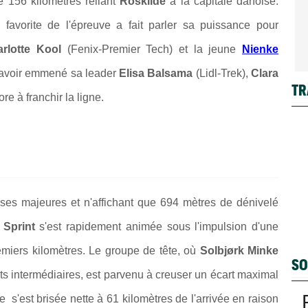
e 156 kilomètres reliant
Roskilde
à la capitale danoise.
a favorite de l'épreuve a fait parler sa puissance pour
rlotte Kool
(Fenix-Premier Tech) et la jeune
Nienke
 avoir emmené sa leader
Elisa Balsama
(Lidl-Trek),
Clara
TR
re à franchir la ligne.
ses majeures et n'affichant que 694 mètres de dénivelé
Sprint
s'est rapidement animée sous l'impulsion d'une
miers kilomètres. Le groupe de tête, où
Solbjørk Minke
SO
nts intermédiaires, est parvenu à creuser un écart maximal
s'est brisée nette à 61 kilomètres de l'arrivée en raison