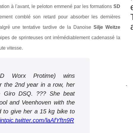
sation à l'avant, le peloton emmené par les formations
SD
ement comblé son retard pour absorber les dernières
 Malgré une tentative tardive de la Danoise
Silje Weitze
quipes de sprinteuses ont irrémédiablement cadenassé la
te vitesse.
SD Worx Protime) wins
 the 2nd year in a row, her
-
the Giro DSQ. ??? She beat
ool and Veenhoven with the
to give her a 15 kg bike to
nt
pic.twitter.com/laAfYftn9R