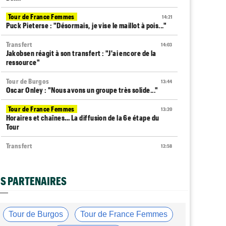
Tour de France Femmes
14:21
Puck Pieterse : "Désormais, je vise le maillot à pois..."
Transfert
14:03
Jakobsen réagit à son transfert : "J'ai encore de la
ressource"
Tour de Burgos
13:44
Oscar Onley : "Nous avons un groupe très solide..."
Tour de France Femmes
13:20
Horaires et chaînes… La diffusion de la 6e étape du
Tour
Transfert
12:58
Le Mercato vélo est ouvert... voici toutes les dernières
infos
S PARTENAIRES
Média
12:37
Cyclism’Actu recrute des rédacteurs… si cela vous
intéresse, c'est ici !
Tour de Burgos
Tour de France Femmes
Tour de Pologne
12:25