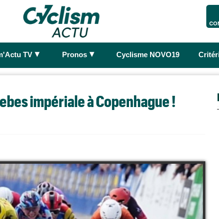
CO
►
►
m'Actu TV
Pronos
Cyclisme NOVO19
Crité
ebes impériale à Copenhague !