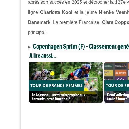
après son succès en 2025 et décrocher la 127e vic
ligne
Charlotte Kool
et la jeune
Nienke Veen
Danemark
. La première Française,
Clara Coppo
principal.
Copenhagen Sprint (F) - Classement géné
A lire aussi...
TOUR DE FRANCE FEMMES
TOUR DE F
La 6e étape… un terrain propice aux
Demi Vollering
baroudeuses à Tournon ?
facile à battre"