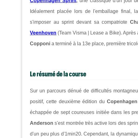
Copenhagen Sprint
, une classique d'un jour d
Idéalement placée lors de l'emballage final, l
s'imposer au sprint devant sa compatriote
Cha
Veenhoven
(Team Visma | Lease a Bike). Après
Copponi
a terminé à la 13e place, première tricolo
Le résumé de la course
Sur un parcours dénué de difficultés montagneu
positif, cette deuxième édition du
Copenhagen 
échappée de sept coureuses initiée dans les pre
Anderson
s'est montrée très active lors des spri
d'un peu plus d'1min20. Cependant, la dynamique 