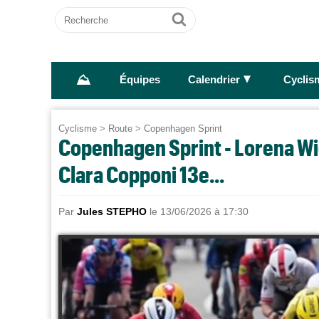
Recherche
Ok
⛰
►
Équipes
Calendrier
Cyclis
Cyclisme
>
Route
>
Copenhagen Sprint
Copenhagen Sprint - Lorena Wi
Clara Copponi 13e...
Par
Jules STEPHO
le 13/06/2026 à 17:30