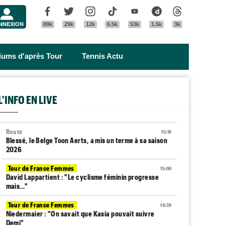
Menu
Facebook
Twitter
Instagram
Tik Tok
Youtube
Dailymotion
Threads
NNEXION
89k
29k
12k
6.5k
53k
1.5k
3k
riums d'après Tour
Tennis Actu
L'INFO EN LIVE
Route
15:18
Blessé, le Belge Toon Aerts, a mis un terme à sa saison
2026
Tour de France Femmes
15:00
David Lappartient : "Le cyclisme féminin progresse
mais..."
Tour de France Femmes
14:39
Niedermaier : "On savait que Kasia pouvait suivre
Demi"