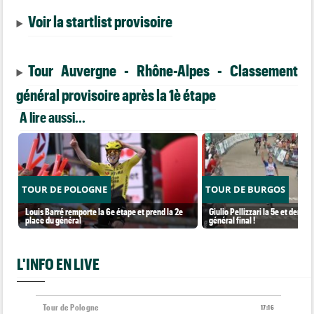
Voir la startlist provisoire
Tour Auvergne - Rhône-Alpes - Classement
général provisoire après la 1è étape
A lire aussi...
TOUR DE POLOGNE
TOUR DE BURGOS
Louis Barré remporte la 6e étape et prend la 2e
Giulio Pellizzari la 5e et derniè
place du général
général final !
L'INFO EN LIVE
Tour de Pologne
17:16