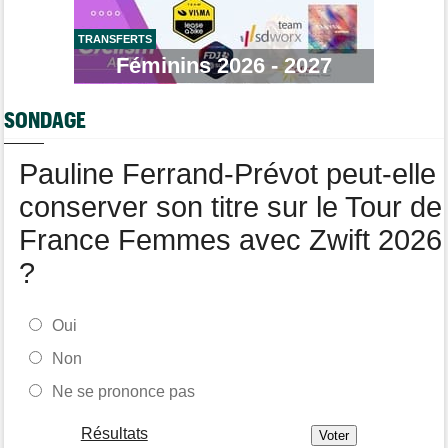
Tour de Pologne
11:50
Jan Christen : "J'aurais aussi pu gagner au sprint..."
TRANSFERTS
Transfert
Féminins 2026 - 2027
11:28
Lotto-Intermarché va faire passer pro trois jeunes de sa
formation
SONDAGE
Tour de France Femmes
11:04
Demi Vollering : "J'aurais dû essayer plus tôt..."
Pauline Ferrand-Prévot peut-elle
conserver son titre sur le Tour de
France Femmes avec Zwift 2026
?
Oui
Non
Ne se prononce pas
Résultats