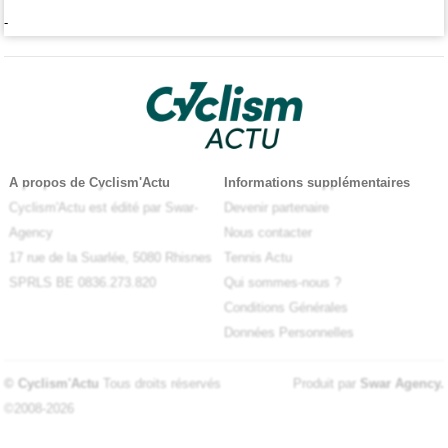
-
A propos de Cyclism'Actu
Informations supplémentaires
Cyclism'Actu est édité par Swar-
Devenir partenaire
Agency
Nous contacter
17 rue de la Suarlée, 5080 Rhisnes
Tennis Actu
SPRLS BE 0836.273.820
Qui sommes-nous ?
Conditions Générales
Données Personnelles
© Cyclism'Actu
Tous droits réservés
Produit par
Swar Agency
.
©2008-2026