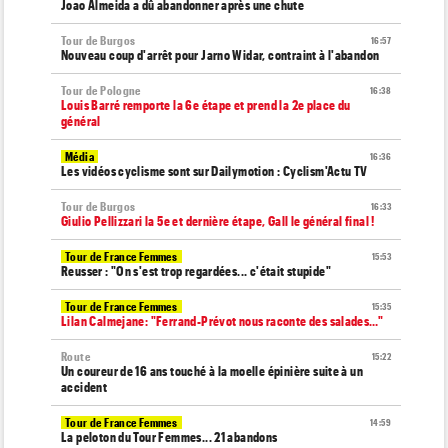
Joao Almeida a dû abandonner après une chute
Tour de Burgos
16:57
Nouveau coup d'arrêt pour Jarno Widar, contraint à l'abandon
Tour de Pologne
16:38
Louis Barré remporte la 6e étape et prend la 2e place du
général
Média
16:36
Les vidéos cyclisme sont sur Dailymotion : Cyclism'Actu TV
Tour de Burgos
16:33
Giulio Pellizzari la 5e et dernière étape, Gall le général final !
Tour de France Femmes
15:53
Reusser : "On s'est trop regardées... c'était stupide"
Tour de France Femmes
15:35
Lilan Calmejane: "Ferrand-Prévot nous raconte des salades…"
Route
15:22
Un coureur de 16 ans touché à la moelle épinière suite à un
accident
Tour de France Femmes
14:59
La peloton du Tour Femmes... 21 abandons