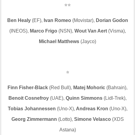
⭐⭐
Ben Healy
(EF),
Ivan Romeo
(Movistar),
Dorian Godon
(INEOS),
Marco Frigo
(NSN),
Wout Van Aert
(Visma),
Michael Matthews
(Jayco)
⭐
Finn Fisher-Black
(Red Bull),
Matej Mohoric
(Bahrain),
Benoit Cosnefroy
(UAE),
Quinn Simmons
(Lidl-Trek),
Tobias Johannessen
(Uno-X),
Andreas Kron
(Uno-X),
Georg Zimmermann
(Lotto),
Simone Velasco
(XDS
Astana)