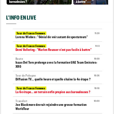
baroudeuses ?
à battre"
L'INFO EN LIVE
Tour de France Femmes
11:20
Lorena Wiebes : "Génial de voir autant de spectateurs"
Tour de France Femmes
11:13
Demi Vollering : "Marlen Reusser n’est pas facile à battre"
Route
10:50
Isaac Del Toro prolonge avec la formation UAE Team Emirates-
XRG
Tour de Pologne
10:36
Diffusion TV... quelle heure et quelle chaîne la 4e étape ?
Tour de France Femmes
10:18
La 6e étape… un terrain enfin propice aux baroudeuses ?
Transfert
10:00
Joe Blackmore devrait rejoindre une grosse formation
WorldTour