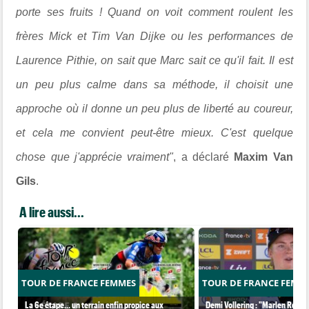
porte ses fruits ! Quand on voit comment roulent les
frères Mick et Tim Van Dijke ou les performances de
Laurence Pithie, on sait que Marc sait ce qu'il fait. Il est
un peu plus calme dans sa méthode, il choisit une
approche où il donne un peu plus de liberté au coureur,
et cela me convient peut-être mieux. C'est quelque
chose que j'apprécie vraiment"
, a déclaré
Maxim Van
Gils
.
A lire aussi...
TOUR DE FRANCE FEMMES
TOUR DE FRANCE FEMM
La 6e étape… un terrain enfin propice aux
Demi Vollering : "Marlen Reusse