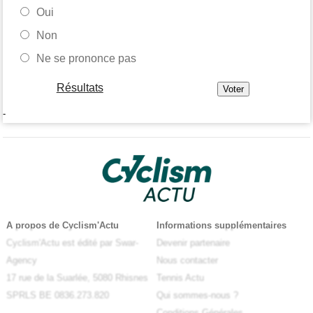
Oui
Non
Ne se prononce pas
Résultats
-
A propos de Cyclism'Actu
Informations supplémentaires
Cyclism'Actu est édité par Swar-
Devenir partenaire
Agency
Nous contacter
17 rue de la Suarlée, 5080 Rhisnes
Tennis Actu
SPRLS BE 0836.273.820
Qui sommes-nous ?
Conditions Générales