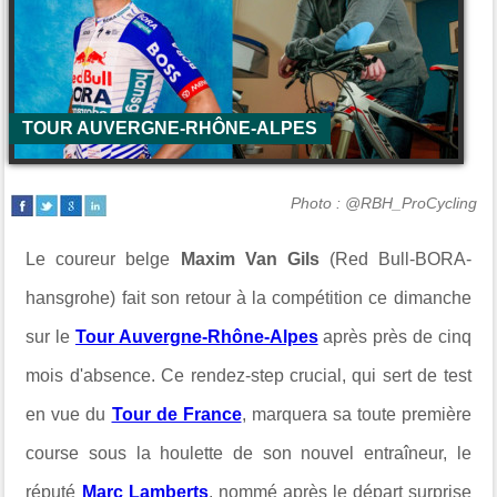
TOUR AUVERGNE-RHÔNE-ALPES
Photo : @RBH_ProCycling
Le coureur belge
Maxim Van Gils
(Red Bull-BORA-
hansgrohe) fait son retour à la compétition ce dimanche
sur le
Tour Auvergne-Rhône-Alpes
après près de cinq
mois d'absence. Ce rendez-step crucial, qui sert de test
en vue du
Tour de France
, marquera sa toute première
course sous la houlette de son nouvel entraîneur, le
réputé
Marc Lamberts
, nommé après le départ surprise