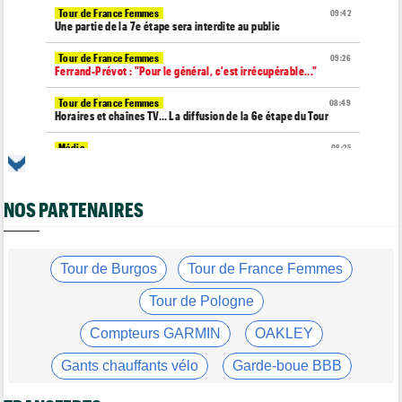
Tour de France Femmes
09:42
Une partie de la 7e étape sera interdite au public
Tour de France Femmes
09:26
Ferrand-Prévot : "Pour le général, c'est irrécupérable..."
Tour de France Femmes
08:49
Horaires et chaînes TV… La diffusion de la 6e étape du Tour
Média
08:25
Les vidéos de cyclisme sur Dailymotion : Cyclism'Actu TV
Tour de Burgos
07:56
NOS PARTENAIRES
A quelle heure et sur quelle chaîne suivre la 3e étape à la TV ?
Agenda
07:33
Tour de France Femmes, Pologne, Burgos… au programme de la
semaine
Tour de Burgos
Tour de France Femmes
Route
07:16
Tour de Pologne
Quels sont les prochains défis de Tadej Pogacar ?
Compteurs GARMIN
OAKLEY
Média
05/08
Toutes nos vidéos de cyclisme sont sur Youtube : Cyclism'Actu
Gants chauffants vélo
Garde-boue BBB
TV
Casque ABUS
Jeu de Vélo
Média
05/08