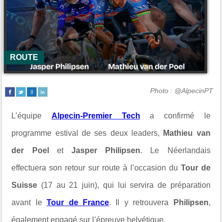
ROUTE
Photo : @AlpecinPT
L’équipe
Alpecin-Premier Tech
a confirmé le
programme estival de ses deux leaders,
Mathieu van
der Poel
et
Jasper Philipsen
. Le Néerlandais
effectuera son retour sur route à l’occasion du
Tour de
Suisse
(17 au 21 juin), qui lui servira de préparation
avant le
Tour de France
. Il y retrouvera
Philipsen
,
également engagé sur l’épreuve helvétique.