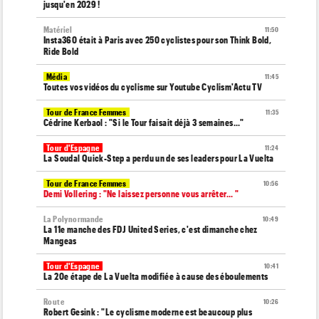
jusqu'en 2029 !
Matériel
11:50
Insta360 était à Paris avec 250 cyclistes pour son Think Bold,
Ride Bold
Média
11:45
Toutes vos vidéos du cyclisme sur Youtube Cyclism'Actu TV
Tour de France Femmes
11:35
Cédrine Kerbaol : "Si le Tour faisait déjà 3 semaines..."
Tour d'Espagne
11:24
La Soudal Quick-Step a perdu un de ses leaders pour La Vuelta
Tour de France Femmes
10:56
Demi Vollering : "Ne laissez personne vous arrêter... "
La Polynormande
10:49
La 11e manche des FDJ United Series, c'est dimanche chez
Mangeas
Tour d'Espagne
10:41
La 20e étape de La Vuelta modifiée à cause des éboulements
Route
10:26
Robert Gesink : "Le cyclisme moderne est beaucoup plus