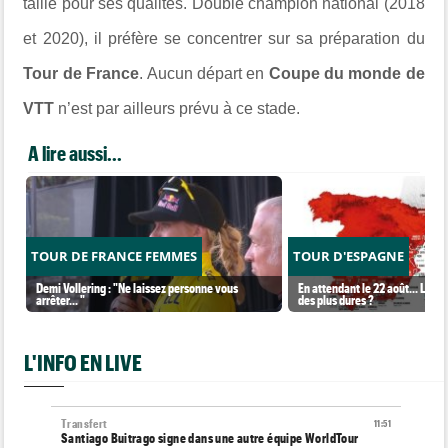
taillé pour ses qualités. Double champion national (2018
et 2020), il préfère se concentrer sur sa préparation du
Tour de France
. Aucun départ en
Coupe du monde de
VTT
n’est par ailleurs prévu à ce stade.
A lire aussi...
TOUR DE FRANCE FEMMES
TOUR D'ESPAGNE
Demi Vollering : "Ne laissez personne vous
En attendant le 22 août... La Vu
arrêter... "
des plus dures ?
L'INFO EN LIVE
Transfert
11:51
Santiago Buitrago signe dans une autre équipe WorldTour