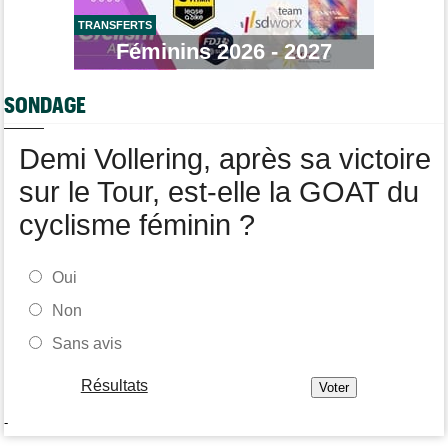
Transfert
08:26
Lotto-Intermarché a fait passer pro trois jeunes de sa formation
TRANSFERTS
Féminins 2026 - 2027
Transfert
08:07
Joe Blackmore devrait signer chez une armada du WorldTour
SONDAGE
Tour d'Espagne
08:00
Primoz Roglic pourrait manquer La Vuelta... pas remis de sa
chute
Demi Vollering, après sa victoire
sur le Tour, est-elle la GOAT du
cyclisme féminin ?
Oui
Non
Sans avis
Résultats
-