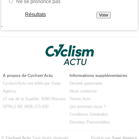
Ne se prononce pas
Résultats
-
A propos de Cyclism'Actu
Informations supplémentaires
Cyclism'Actu est édité par Swar-
Devenir partenaire
Agency
Nous contacter
17 rue de la Suarlée, 5080 Rhisnes
Tennis Actu
SPRLS BE 0836.273.820
Qui sommes-nous ?
Conditions Générales
Données Personnelles
© Cyclism'Actu
Tous droits réservés
Produit par
Swar Agency
.