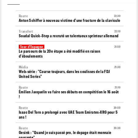
Route
22:30
Anton Schiffer à nouveau victime d'une fracture de la clavicule
Transfert
22:10
Soudal Quick-Step a recruté un talentueux sprinteur allemand
Tour d'Espagne
21:50
Le parcours de la 20e étape a été modifié en raison
d'éboulements
Média
21:30
Web-série : "Course toujours, dans les coulisses de la FDJ
United Series"
Route
21:10
Émilien Jacquelin va faire ses débuts en compétition le 16 août
!
Route
20:50
Isaac Del Toro a prolongé avec UAE Team Emirates-XRG pour 5
ans !
Route
20:30
Gesink : "Quand je suis passé pro, le dopage était monnaie
courante"