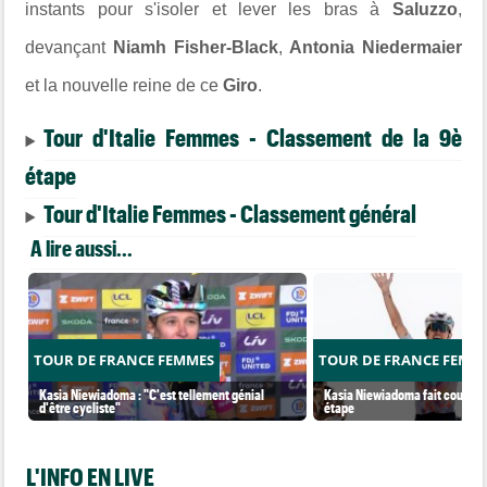
instants pour s'isoler et lever les bras à
Saluzzo
,
devançant
Niamh Fisher-Black
,
Antonia Niedermaier
et la nouvelle reine de ce
Giro
.
Tour d'Italie Femmes - Classement de la 9è
étape
Tour d'Italie Femmes - Classement général
A lire aussi...
TOUR DE FRANCE FEMMES
TOUR DE FRANCE FEMM
Kasia Niewiadoma : "C'est tellement génial
Kasia Niewiadoma fait coup dou
d'être cycliste"
étape
L'INFO EN LIVE