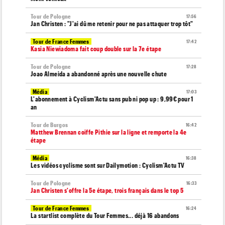
Tour de Pologne
17:56
Jan Christen : "J'ai dû me retenir pour ne pas attaquer trop tôt"
Tour de France Femmes
17:42
Kasia Niewiadoma fait coup double sur la 7e étape
Tour de Pologne
17:28
Joao Almeida a abandonné après une nouvelle chute
Média
17:03
L'abonnement à Cyclism'Actu sans pub ni pop up : 9,99€ pour 1
an
Tour de Burgos
16:42
Matthew Brennan coiffe Pithie sur la ligne et remporte la 4e
étape
Média
16:38
Les vidéos cyclisme sont sur Dailymotion : Cyclism'Actu TV
Tour de Pologne
16:33
Jan Christen s'offre la 5e étape, trois français dans le top 5
Tour de France Femmes
16:24
La startlist complète du Tour Femmes... déjà 16 abandons