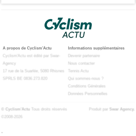
A propos de Cyclism'Actu
Informations supplémentaires
Cyclism'Actu est édité par Swar-
Devenir partenaire
Agency
Nous contacter
17 rue de la Suarlée, 5080 Rhisnes
Tennis Actu
SPRLS BE 0836.273.820
Qui sommes-nous ?
Conditions Générales
Données Personnelles
© Cyclism'Actu
Tous droits réservés
Produit par
Swar Agency
.
©2008-2026
-