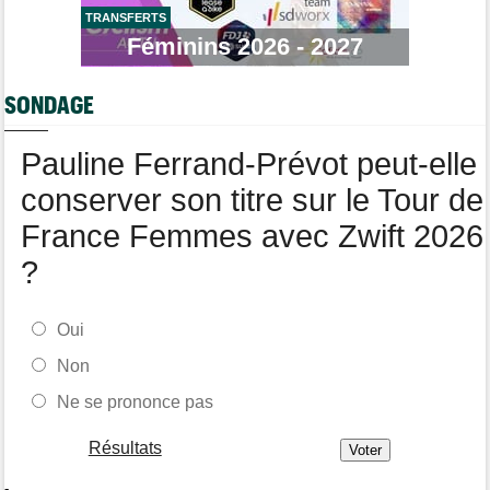
semaine
TRANSFERTS
Féminins 2026 - 2027
Média
12:54
Cyclism’Actu recrute des rédacteurs… si cela vous intéresse,
c'est ici !
SONDAGE
Route
12:34
Quels seront les prochains défis du champion du monde Tadej
Pauline Ferrand-Prévot peut-elle
Pogacar ?
conserver son titre sur le Tour de
France Femmes avec Zwift 2026
?
Oui
Non
Ne se prononce pas
Résultats
-