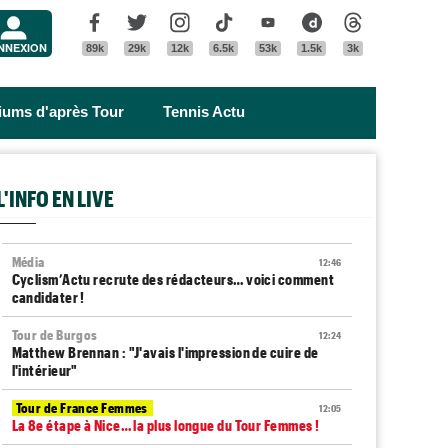
Menu
Facebook
Twitter
Instagram
Tik Tok
Youtube
Dailymotion
Threads
NNEXION
89k
29k
12k
6.5k
53k
1.5k
3k
riums d'après Tour
Tennis Actu
L'INFO EN LIVE
Média
12:46
Cyclism’Actu recrute des rédacteurs… voici comment
candidater !
Tour de Burgos
12:24
Matthew Brennan : "J'avais l'impression de cuire de
l'intérieur"
Tour de France Femmes
12:05
La 8e étape à Nice… la plus longue du Tour Femmes !