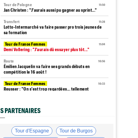
Tour de Pologne
11:50
Jan Christen : "J'aurais aussi pu gagner au sprint..."
Transfert
11:28
Lotto-Intermarché va faire passer pro trois jeunes de
sa formation
Tour de France Femmes
11:04
Demi Vollering : "J'aurais dû essayer plus tôt..."
Route
10:56
Émilien Jacquelin va faire ses grands débuts en
compétition le 16 août !
Tour de France Femmes
10:33
Reusser : "On s'est trop regardées... tellement
stupide"
Route
09:57
S PARTENAIRES
Robert Gesink : "Le cyclisme moderne est beaucoup
plus propre..."
Tour de France Femmes
09:38
Tour d'Espagne
Tour de Burgos
Puck Pieterse : "L’ascension du Ventoux était