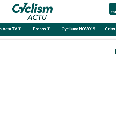
CO
►
►
m'Actu TV
Pronos
Cyclisme NOVO19
Crité