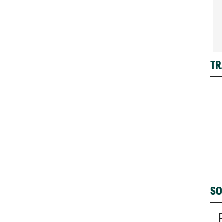
TR
SO