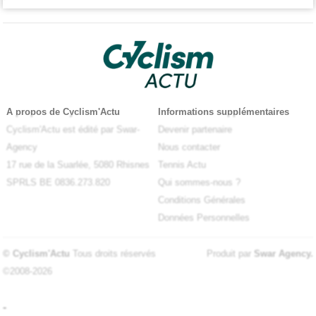
A propos de Cyclism'Actu
Informations supplémentaires
Cyclism'Actu est édité par Swar-
Devenir partenaire
Agency
Nous contacter
17 rue de la Suarlée, 5080 Rhisnes
Tennis Actu
SPRLS BE 0836.273.820
Qui sommes-nous ?
Conditions Générales
Données Personnelles
© Cyclism'Actu
Tous droits réservés
Produit par
Swar Agency
.
©2008-2026
-