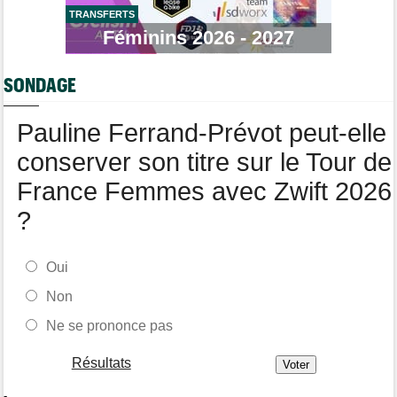
ans !
TRANSFERTS
Féminins 2026 - 2027
Transfert
07/08
Lotto-Intermarché fait passer pro trois jeunes de sa formation
SONDAGE
Tour de Burgos
07/08
Matthew Brennan : "Je me suis retrouvé un peu trop loin…"
Pauline Ferrand-Prévot peut-elle
conserver son titre sur le Tour de
France Femmes avec Zwift 2026
?
Oui
Non
Ne se prononce pas
Résultats
-